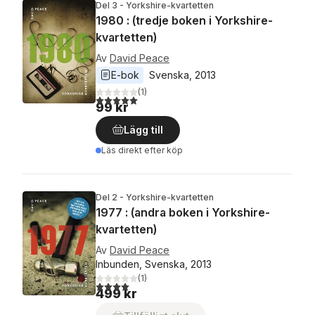
Del 3 - Yorkshire-kvartetten
1980 : (tredje boken i Yorkshire-
kvartetten)
Av
David Peace
E-bok
Svenska
, 
2013
(
1
)
5,0
utav 5 stjärnor. Totalt antal röster:
99 kr
Lägg till
Läs direkt efter köp
Del 2 - Yorkshire-kvartetten
1977 : (andra boken i Yorkshire-
kvartetten)
Av
David Peace
Inbunden, Svenska, 2013
(
1
)
4,0
utav 5 stjärnor. Totalt antal röster:
499 kr