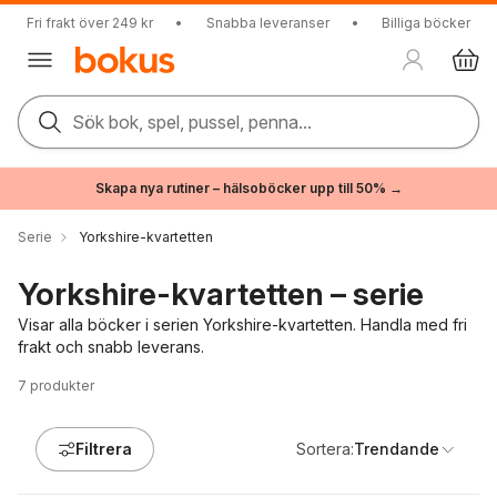
Fri frakt över 249 kr
•
Snabba leveranser
•
Billiga böcker
Sök bok, spel, pussel, penna...
Skapa nya rutiner – hälsoböcker upp till 50% →
Serie
Yorkshire-kvartetten
Yorkshire-kvartetten – serie
Visar alla böcker i serien Yorkshire-kvartetten. Handla med fri
frakt och snabb leverans.
7
produkter
Filtrera
Sortera:
Trendande