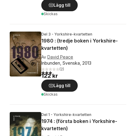
Lägg till
Skickas
Del 3 - Yorkshire-kvartetten
1980 : (tredje boken i Yorkshire-
kvartetten)
Av
David Peace
Inbunden, Svenska, 2013
(
2
)
3,0
utav 5 stjärnor. Totalt antal röster:
122 kr
Lägg till
Skickas
Del 1 - Yorkshire-kvartetten
1974 : (första boken i Yorkshire-
kvartetten)