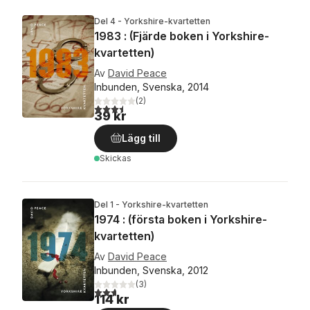
Del 4 - Yorkshire-kvartetten
1983 : (Fjärde boken i Yorkshire-
kvartetten)
Av
David Peace
Inbunden, Svenska, 2014
(
2
)
3,5
utav 5 stjärnor. Totalt antal röster:
39 kr
Lägg till
Skickas
Del 1 - Yorkshire-kvartetten
1974 : (första boken i Yorkshire-
kvartetten)
Av
David Peace
Inbunden, Svenska, 2012
(
3
)
2,7
utav 5 stjärnor. Totalt antal röster:
114 kr