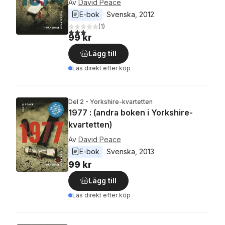
Av
David Peace
E-bok
Svenska
, 
2012
(
1
)
3,0
utav 5 stjärnor. Totalt antal röster:
99 kr
Lägg till
Läs direkt efter köp
Del 2 - Yorkshire-kvartetten
1977 : (andra boken i Yorkshire-
kvartetten)
Av
David Peace
E-bok
Svenska
, 
2013
99 kr
Lägg till
Läs direkt efter köp