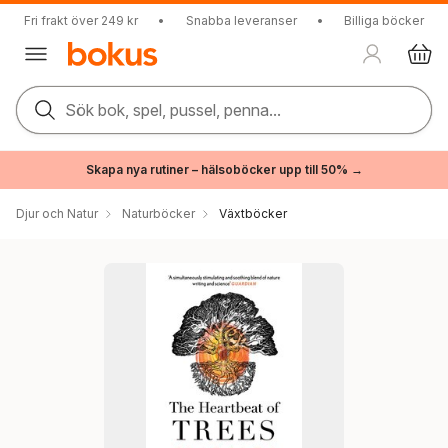
Fri frakt över 249 kr
•
Snabba leveranser
•
Billiga böcker
Sök bok, spel, pussel, penna...
Skapa nya rutiner – hälsoböcker upp till 50% →
Djur och Natur
Naturböcker
Växtböcker