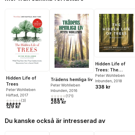
Hidden Life of
Trees: The
Illustrated Edition
Peter Wohlleben
Hidden Life of
Trädens hemliga liv
Inbunden
, 2018
Trees
Peter Wohlleben
338 kr
Peter Wohlleben
Inbunden
, 2016
Häftad
, 2017
(
171
)
4,4
utav 5 stjärnor. Totalt antal röster:
(
3
)
288 kr
5,0
utav 5 stjärnor. Totalt antal röster:
129 kr
Hoppa över listan
Du kanske också är intresserad av