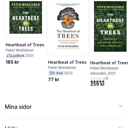
Heartbeat of Trees
Peter Wohlleben
Ljudbok
2021
185 kr
Heartbeat of Trees
Heartbeat of Tree
Peter Wohlleben
Peter Wohlleben
E-bok
2022
Inbunden
, 2021
(
1
)
77 kr
5,0
utav 5 stjärnor. Tota
259 kr
Mina sidor