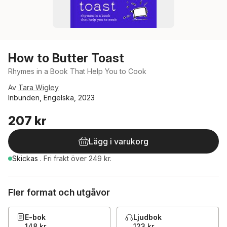
How to Butter Toast
Rhymes in a Book That Help You to Cook
Av
Tara Wigley
Inbunden, Engelska, 2023
207 kr
Lägg i varukorg
Skickas
.
Fri frakt över 249 kr.
Fler format och utgåvor
E-bok
Ljudbok
148 kr
123 kr