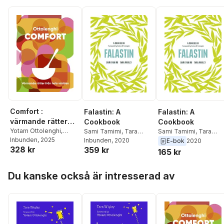
Comfort :
Falastin: A
Falastin: A
värmande rätter
Cookbook
Cookbook
från hela världen
Yotam Ottolenghi
,
Sami Tamimi
,
Tara
Sami Tamimi
,
Tara
Helen Goh
Inbunden
, 2025
,
Verena
Wigley
Inbunden
, 2020
Wigley
E-bok
2020
328 kr
359 kr
Lochmuller
,
Tara
165 kr
Wigley
Hoppa över listan
Du kanske också är intresserad av