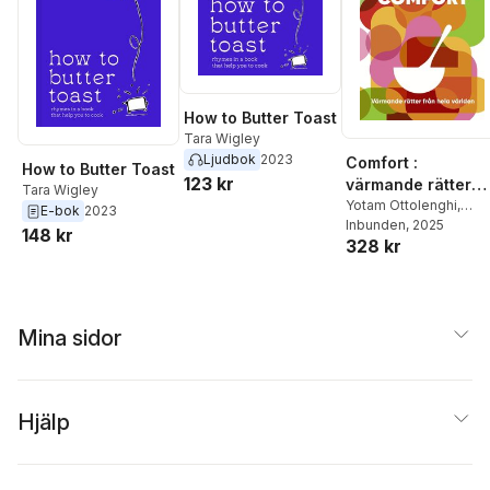
How to Butter Toast
Tara Wigley
Ljudbok
2023
Comfort :
How to Butter Toast
123 kr
värmande rätter
Tara Wigley
från hela världen
Yotam Ottolenghi
,
E-bok
2023
Helen Goh
Inbunden
, 2025
,
Verena
148 kr
328 kr
Lochmuller
,
Tara
Wigley
Mina sidor
Hjälp