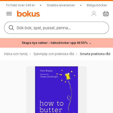
Fri frakt över 249 kr
•
Snabba leveranser
•
Billiga böcker
Sök bok, spel, pussel, penna...
Skapa nya rutiner – hälsoböcker upp till 50% →
Hälsa och familj
Självhjälp och praktiska råd
Smarta praktiska råd