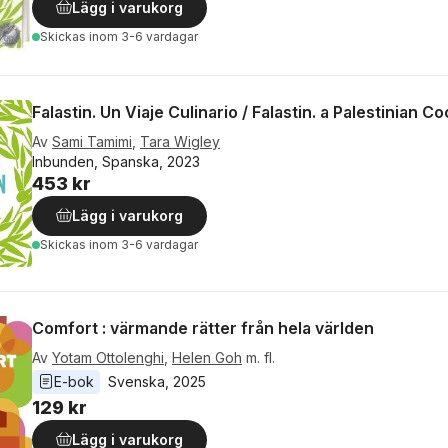
Lägg i varukorg
Skickas
inom 3-6 vardagar
Falastin. Un Viaje Culinario / Falastin. a Palestinian 
Av
Sami Tamimi
,
Tara Wigley
Inbunden, Spanska, 2023
453 kr
Lägg i varukorg
Skickas
inom 3-6 vardagar
Comfort : värmande rätter från hela världen
Av
Yotam Ottolenghi
,
Helen Goh
m. fl.
E-bok
Svenska
, 
2025
129 kr
Lägg i varukorg