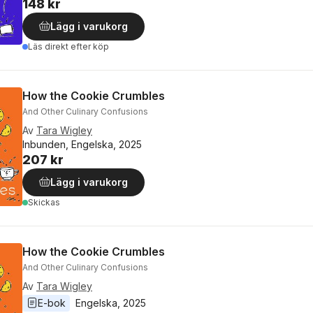
148 kr
Lägg i varukorg
Läs direkt efter köp
How the Cookie Crumbles
And Other Culinary Confusions
Av
Tara Wigley
Inbunden, Engelska, 2025
207 kr
Lägg i varukorg
Skickas
How the Cookie Crumbles
And Other Culinary Confusions
Av
Tara Wigley
E-bok
Engelska
, 
2025