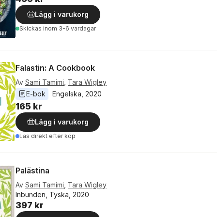
Lägg i varukorg
Skickas
inom 3-6 vardagar
Falastin: A Cookbook
Av
Sami Tamimi
,
Tara Wigley
E-bok
Engelska
, 
2020
165 kr
Lägg i varukorg
Läs direkt efter köp
Palästina
Av
Sami Tamimi
,
Tara Wigley
Inbunden, Tyska, 2020
397 kr