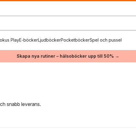
okus Play
E-böcker
Ljudböcker
Pocketböcker
Spel och pussel
Skapa nya rutiner – hälsoböcker upp till 50% →
 och snabb leverans.