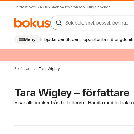
Fri frakt över 249 kr
•
Snabba leveranser
•
Billiga böcker
Sök bok, spel, pussel, penna...
Meny
Erbjudanden
Student
Topplistor
Barn & ungdom
B
Författare
Tara Wigley
Tara Wigley – författare
Visar alla böcker från författaren . Handla med fri frakt
Hoppa över filtreringsmeny