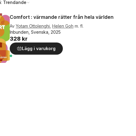
å:
Trendande
Comfort : värmande rätter från hela världen
Av
Yotam Ottolenghi
,
Helen Goh
m. fl.
Inbunden, Svenska, 2025
328 kr
Lägg i varukorg