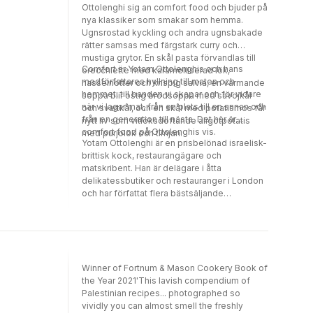
Ottolenghi sig an comfort food och bjuder på
nya klassiker som smakar som hemma.
Ugnsrostad kyckling och andra ugnsbakade
rätter samsas med färgstark curry och
mustiga grytor. En skål pasta förvandlas till
Comfort är Yotam Ottolenghis och hans
orecchiette med karamelliserad lök,
medförfattares hyllning till maten och
hasselnötter och krispig salvia, en värmande
hemmet, till banden vi skapar och för vidare
soppa blir ostig brödsoppa med savojkål
när vi lagar mat, från en plats till en annan och
och svartkål, och en skål med potatismos får
från en generation till nästa. Det här är
nytt liv som vitlöksdoftande aligotpotatis
comfort food på Ottolenghis vis.
med purjolök och timjan.
Yotam Ottolenghi är en prisbelönad israelisk-
brittisk kock, restaurangägare och
matskribent. Han är delägare i åtta
delikatessbutiker och restauranger i London
och har författat flera bästsäljande
kokböcker. Medelhavskökets traditioner är
tydliga i hans matlagning där arven från öst
och väst blandas. Yotams rätter är originella,
vackra och innovativa. Han lockar fram
fantastiska smaker och skapar spännande
Winner of Fortnum & Mason Cookery Book of
smakkombinationer. Med över fem miljoner
the Year 2021'This lavish compendium of
sålda böcker är han känd över hela världen.
Palestinian recipes... photographed so
vividly you can almost smell the freshly