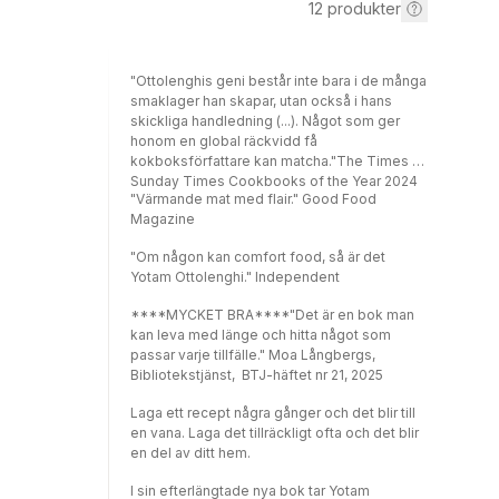
12
produkter
"Ottolenghis geni består inte bara i de många
smaklager han skapar, utan också i hans
skickliga handledning (...). Något som ger
honom en global räckvidd få
kokboksförfattare kan matcha."The Times /
Sunday Times Cookbooks of the Year 2024
"Värmande mat med flair." Good Food
Magazine
"Om någon kan comfort food, så är det
Yotam Ottolenghi." Independent
****MYCKET BRA****"Det är en bok man
kan leva med länge och hitta något som
passar varje tillfälle." Moa Långbergs,
Bibliotekstjänst, BTJ-häftet nr 21, 2025
Laga ett recept några gånger och det blir till
en vana. Laga det tillräckligt ofta och det blir
en del av ditt hem.
I sin efterlängtade nya bok tar Yotam