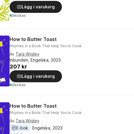
Lägg i varukorg
Skickas
How to Butter Toast
Rhymes in a Book That Help You to Cook
Av
Tara Wigley
Inbunden, Engelska, 2023
207 kr
Lägg i varukorg
Skickas
How to Butter Toast
Rhymes in a Book That Help You to Cook
Av
Tara Wigley
E-bok
Engelska
, 
2023