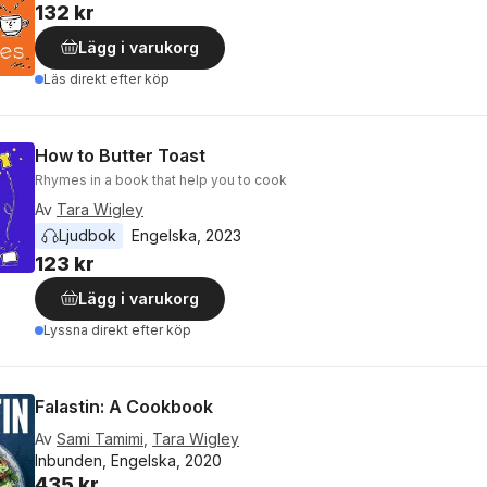
132 kr
Lägg i varukorg
Läs direkt efter köp
How to Butter Toast
Rhymes in a book that help you to cook
Av
Tara Wigley
Ljudbok
Engelska
, 
2023
123 kr
Lägg i varukorg
Lyssna direkt efter köp
Falastin: A Cookbook
Av
Sami Tamimi
,
Tara Wigley
Inbunden, Engelska, 2020
435 kr