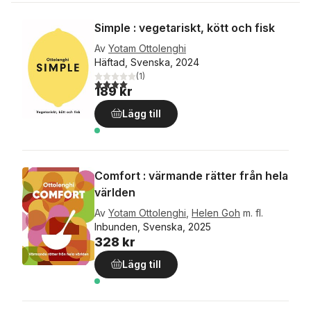
Simple : vegetariskt, kött och fisk
Av
Yotam Ottolenghi
Häftad, Svenska, 2024
(
1
)
4,0
utav 5 stjärnor. Totalt antal röster:
189 kr
Lägg till
Comfort : värmande rätter från hela
världen
Av
Yotam Ottolenghi
,
Helen Goh
m. fl.
Inbunden, Svenska, 2025
328 kr
Lägg till