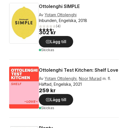
Ottolenghi SIMPLE
Av
Yotam Ottolenghi
Inbunden, Engelska, 2018
(
4
)
4,3
utav 5 stjärnor. Totalt antal röster:
302 kr
Lägg till
Skickas
Ottolenghi Test Kitchen: Shelf Love
Av
Yotam Ottolenghi
,
Noor Murad
m. fl.
Häftad, Engelska, 2021
259 kr
Lägg till
Skickas