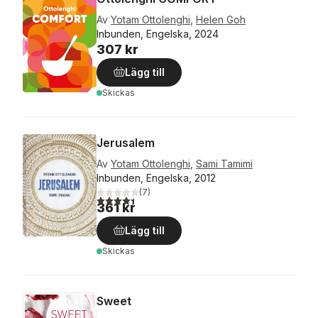
Av
Yotam Ottolenghi
,
Helen Goh
Inbunden, Engelska, 2024
307 kr
Lägg till
Skickas
Jerusalem
Av
Yotam Ottolenghi
,
Sami Tamimi
Inbunden, Engelska, 2012
(
7
)
4,4
utav 5 stjärnor. Totalt antal röster:
361 kr
Lägg till
Skickas
Sweet