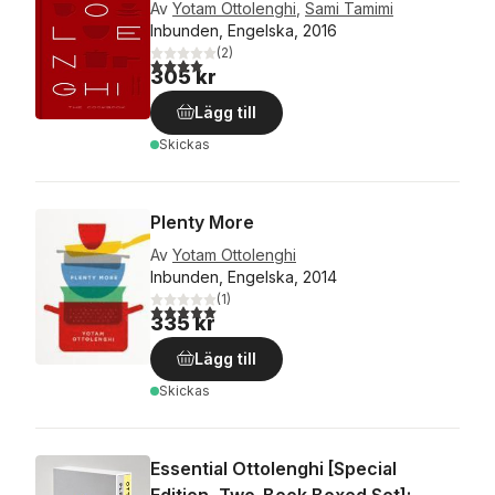
Av
Yotam Ottolenghi
,
Sami Tamimi
Inbunden, Engelska, 2016
(
2
)
4,0
utav 5 stjärnor. Totalt antal röster:
305 kr
Lägg till
Skickas
Plenty More
Av
Yotam Ottolenghi
Inbunden, Engelska, 2014
(
1
)
5,0
utav 5 stjärnor. Totalt antal röster:
335 kr
Lägg till
Skickas
Essential Ottolenghi [Special