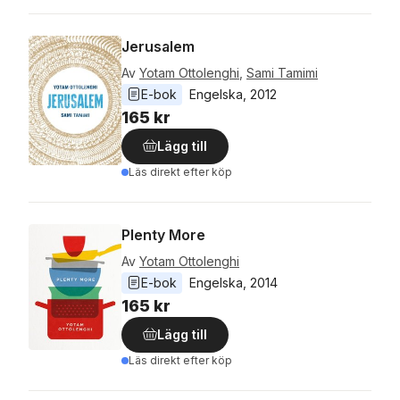
Jerusalem
Av
Yotam Ottolenghi
,
Sami Tamimi
E-bok
Engelska
, 
2012
165 kr
Lägg till
Läs direkt efter köp
Plenty More
Av
Yotam Ottolenghi
E-bok
Engelska
, 
2014
165 kr
Lägg till
Läs direkt efter köp