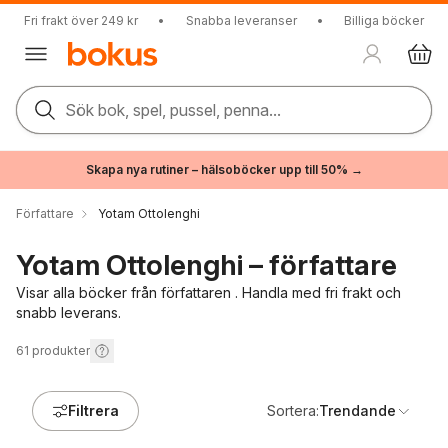
Fri frakt över 249 kr
•
Snabba leveranser
•
Billiga böcker
Sök bok, spel, pussel, penna...
Skapa nya rutiner – hälsoböcker upp till 50% →
Författare
Yotam Ottolenghi
Yotam Ottolenghi – författare
Visar alla böcker från författaren . Handla med fri frakt och
snabb leverans.
61
produkter
Filtrera
Sortera:
Trendande