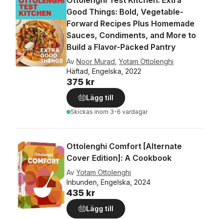
Ottolenghi Test Kitchen: Extra
Good Things: Bold, Vegetable-
Forward Recipes Plus Homemade
Sauces, Condiments, and More to
Build a Flavor-Packed Pantry
Av
Noor Murad
,
Yotam Ottolenghi
Häftad, Engelska, 2022
375 kr
Lägg till
Skickas
inom 3-6 vardagar
Ottolenghi Comfort [Alternate
Cover Edition]: A Cookbook
Av
Yotam Ottolenghi
Inbunden, Engelska, 2024
435 kr
Lägg till