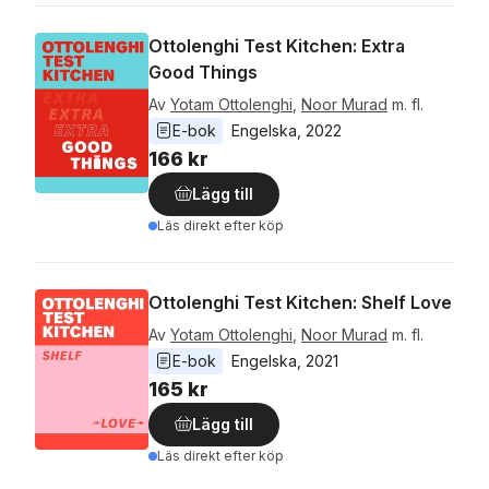
Ottolenghi Test Kitchen: Extra
Good Things
Av
Yotam Ottolenghi
,
Noor Murad
m. fl.
E-bok
Engelska
, 
2022
166 kr
Lägg till
Läs direkt efter köp
Ottolenghi Test Kitchen: Shelf Love
Av
Yotam Ottolenghi
,
Noor Murad
m. fl.
E-bok
Engelska
, 
2021
165 kr
Lägg till
Läs direkt efter köp