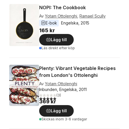
NOPI: The Cookbook
Av
Yotam Ottolenghi
,
Ramael Scully
E-bok
Engelska
, 
2015
165 kr
Lägg till
Läs direkt efter köp
Plenty: Vibrant Vegetable Recipes
from London's Ottolenghi
Av
Yotam Ottolenghi
Inbunden, Engelska, 2011
(
3
)
5,0
utav 5 stjärnor. Totalt antal röster:
369 kr
Lägg till
Skickas
inom 3-6 vardagar