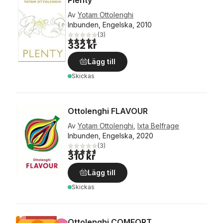
Plenty
Av
Yotam Ottolenghi
Inbunden, Engelska, 2010
(
3
)
4,7
utav 5 stjärnor. Totalt antal röster:
332 kr
Lägg till
Skickas
Ottolenghi FLAVOUR
Av
Yotam Ottolenghi
,
Ixta Belfrage
Inbunden, Engelska, 2020
(
3
)
4,7
utav 5 stjärnor. Totalt antal röster:
310 kr
Lägg till
Skickas
Ottolenghi COMFORT