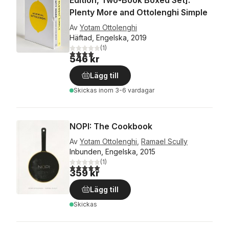
Edition, Two-Book Boxed Set]:
Plenty More and Ottolenghi Simple
Av
Yotam Ottolenghi
Häftad, Engelska, 2019
(
1
)
4,0
utav 5 stjärnor. Totalt antal röster:
546 kr
Lägg till
Skickas
inom 3-6 vardagar
NOPI: The Cookbook
Av
Yotam Ottolenghi
,
Ramael Scully
Inbunden, Engelska, 2015
(
1
)
5,0
utav 5 stjärnor. Totalt antal röster:
359 kr
Lägg till
Skickas