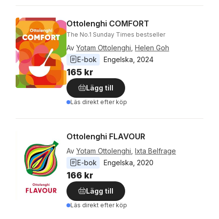
Ottolenghi COMFORT
The No.1 Sunday Times bestseller
Av
Yotam Ottolenghi
,
Helen Goh
E-bok
Engelska
, 
2024
165 kr
Lägg till
Läs direkt efter köp
Ottolenghi FLAVOUR
Av
Yotam Ottolenghi
,
Ixta Belfrage
E-bok
Engelska
, 
2020
166 kr
Lägg till
Läs direkt efter köp