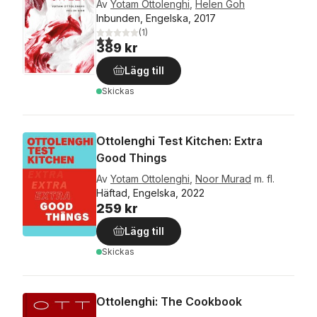
Av
Yotam Ottolenghi
,
Helen Goh
Inbunden, Engelska, 2017
(
1
)
2,0
utav 5 stjärnor. Totalt antal röster:
389 kr
Lägg till
Skickas
Ottolenghi Test Kitchen: Extra
Good Things
Av
Yotam Ottolenghi
,
Noor Murad
m. fl.
Häftad, Engelska, 2022
259 kr
Lägg till
Skickas
Ottolenghi: The Cookbook