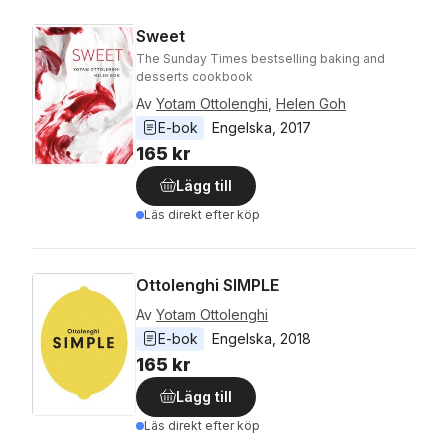
Sweet
The Sunday Times bestselling baking and
desserts cookbook
Av
Yotam Ottolenghi
,
Helen Goh
E-bok
Engelska
, 
2017
165 kr
Lägg till
Läs direkt efter köp
Ottolenghi SIMPLE
Av
Yotam Ottolenghi
E-bok
Engelska
, 
2018
165 kr
Lägg till
Läs direkt efter köp