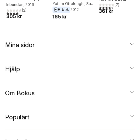
Yotam Ottolenghi
,
Sami
Tamimi
Inbunden
, 2016
(
7
)
4,4
utav 5 stjärnor. Tota
Tamimi
E-bok
2012
361 kr
(
2
)
4,0
utav 5 stjärnor. Totalt antal röster:
305 kr
165 kr
Mina sidor
Hjälp
Om Bokus
Populärt