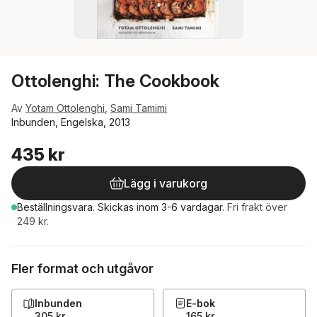
Ottolenghi: The Cookbook
Av
Yotam Ottolenghi
,
Sami Tamimi
Inbunden, Engelska, 2013
435 kr
Lägg i varukorg
Beställningsvara.
Skickas
inom 3-6 vardagar
.
Fri frakt över
249 kr.
Fler format och utgåvor
Inbunden
E-bok
305 kr
165 kr