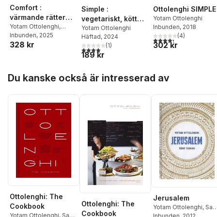
Comfort :
Simple :
Ottolenghi SIMPLE
värmande rätter
vegetariskt, kött
Yotam Ottolenghi
från hela världen
Yotam Ottolenghi
,
Inbunden
, 2018
och fisk
Yotam Ottolenghi
Helen Goh
Inbunden
, 2025
,
Verena
(
4
)
Häftad
, 2024
4,3
utav 5 stjärnor. Tota
328 kr
302 kr
Lochmuller
,
Tara
(
1
)
4,0
utav 5 stjärnor. Totalt antal röster:
Wigley
189 kr
Hoppa över listan
Du kanske också är intresserad av
Ottolenghi: The
Jerusalem
Ottolenghi: The
Cookbook
Yotam Ottolenghi
,
Sam
Cookbook
Yotam Ottolenghi
,
Sami
Tamimi
Inbunden
, 2012