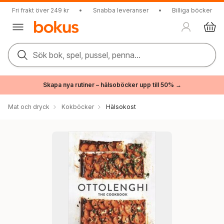
Fri frakt över 249 kr
•
Snabba leveranser
•
Billiga böcker
Sök bok, spel, pussel, penna...
Skapa nya rutiner – hälsoböcker upp till 50% →
Mat och dryck
Kokböcker
Hälsokost