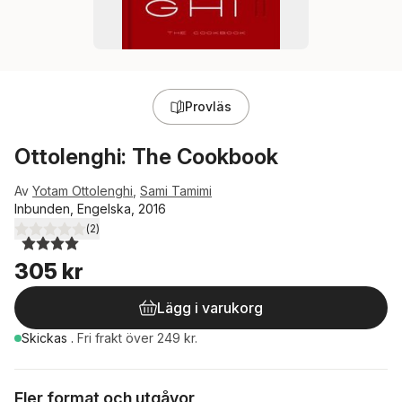
Provläs
Ottolenghi: The Cookbook
Av
Yotam Ottolenghi
,
Sami Tamimi
Inbunden, Engelska, 2016
(
2
)
4,0
utav 5 stjärnor. Totalt antal röster:
305 kr
Lägg i varukorg
Skickas
.
Fri frakt över 249 kr.
Fler format och utgåvor