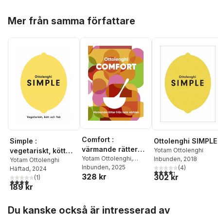
Hoppa över listan
Mer från samma författare
Comfort :
Simple :
Ottolenghi SIMPLE
värmande rätter
vegetariskt, kött
Yotam Ottolenghi
från hela världen
Yotam Ottolenghi
,
Inbunden
, 2018
och fisk
Yotam Ottolenghi
Helen Goh
Inbunden
, 2025
,
Verena
(
4
)
Häftad
, 2024
4,3
utav 5 stjärnor. Tota
328 kr
302 kr
Lochmuller
,
Tara
(
1
)
4,0
utav 5 stjärnor. Totalt antal röster:
Wigley
189 kr
Hoppa över listan
Du kanske också är intresserad av