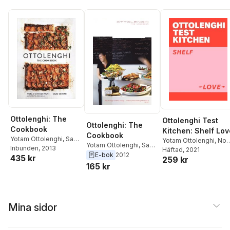
Ottolenghi: The
Ottolenghi Test
Ottolenghi: The
Cookbook
Kitchen: Shelf Lov
Cookbook
Yotam Ottolenghi
,
Sami
Yotam Ottolenghi
,
Noo
Yotam Ottolenghi
,
Sami
Tamimi
Inbunden
, 2013
Murad
Häftad
,
, 2021
Ottolenghi Tes
Tamimi
E-bok
2012
435 kr
259 kr
Kitchen
165 kr
Mina sidor