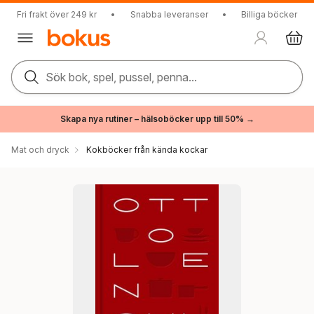
Fri frakt över 249 kr
•
Snabba leveranser
•
Billiga böcker
Sök bok, spel, pussel, penna...
Skapa nya rutiner – hälsoböcker upp till 50% →
Mat och dryck
Kokböcker från kända kockar