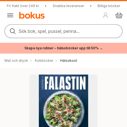
Fri frakt över 249 kr
•
Snabba leveranser
•
Billiga böcker
Sök bok, spel, pussel, penna...
Skapa nya rutiner – hälsoböcker upp till 50% →
Mat och dryck
Kokböcker
Hälsokost