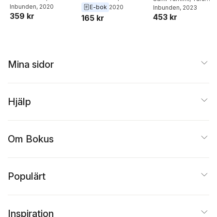
Wigley
Inbunden
, 2020
Wigley
E-bok
2020
Wigley
Inbunden
, 2023
Cookbook
359 kr
453 kr
165 kr
Mina sidor
Hjälp
Om Bokus
Populärt
Inspiration