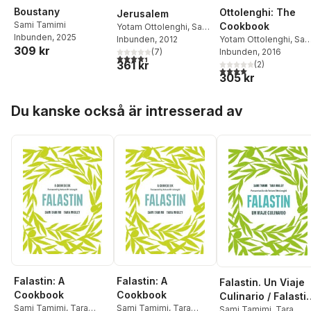
Boustany
Ottolenghi: The
Jerusalem
Sami Tamimi
Cookbook
Yotam Ottolenghi
,
Sami
Inbunden
, 2025
Yotam Ottolenghi
,
Sam
Tamimi
Inbunden
, 2012
309 kr
Tamimi
Inbunden
, 2016
(
7
)
4,4
utav 5 stjärnor. Totalt antal röster:
361 kr
(
2
)
4,0
utav 5 stjärnor. Tota
305 kr
Hoppa över listan
Du kanske också är intresserad av
Falastin: A
Falastin: A
Falastin. Un Viaje
Cookbook
Cookbook
Culinario / Falastin
Sami Tamimi
,
Tara
Sami Tamimi
,
Tara
a Palestinian
Sami Tamimi
,
Tara