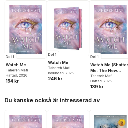
Del 1
Del 1
Del 1
Watch Me
Watch Me
Watch Me (Shatte
Tahereh Mafi
Tahereh Mafi
Me: The New
Inbunden
, 2025
Häftad
, 2026
Republic)
Tahereh Mafi
246 kr
154 kr
Häftad
, 2025
139 kr
Hoppa över listan
Du kanske också är intresserad av