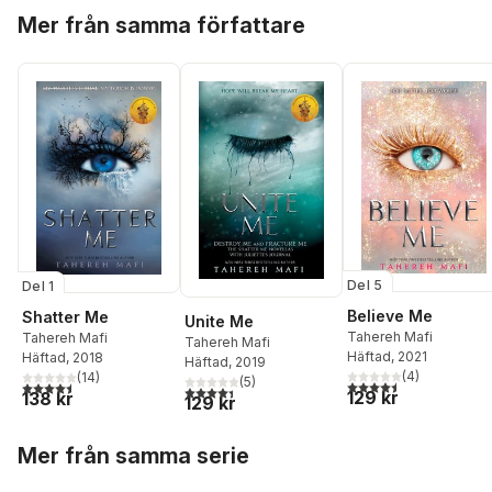
Hoppa över listan
Mer från samma författare
Del 5
Del 1
Believe Me
Shatter Me
Unite Me
Tahereh Mafi
Tahereh Mafi
Tahereh Mafi
Häftad
, 2021
Häftad
, 2018
Häftad
, 2019
(
4
)
(
14
)
(
5
)
4,5
utav 5 stjärnor. Tota
4,5
utav 5 stjärnor. Totalt antal röster:
4,4
utav 5 stjärnor. Totalt antal röster:
129 kr
138 kr
129 kr
Hoppa över listan
Mer från samma serie