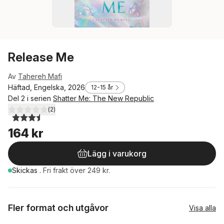
Release Me
Av
Tahereh Mafi
Häftad, Engelska, 2026
12-15 år
Del 2 i serien
Shatter Me: The New Republic
(
2
)
3,5
utav 5 stjärnor. Totalt antal röster:
164 kr
Lägg i varukorg
Skickas
.
Fri frakt över 249 kr.
Fler format och utgåvor
Visa alla