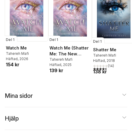
Del 1
Del 1
Del 1
Watch Me
Watch Me (Shatter
Shatter Me
Tahereh Mafi
Me: The New
Tahereh Mafi
Häftad
, 2026
Republic)
Tahereh Mafi
Häftad
, 2018
154 kr
Häftad
, 2025
(
14
)
4,5
utav 5 stjärnor. Tota
139 kr
138 kr
Mina sidor
Hjälp