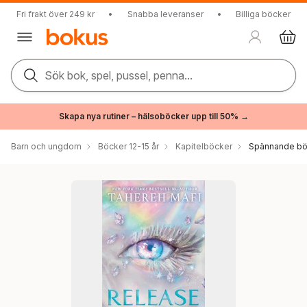
Fri frakt över 249 kr
•
Snabba leveranser
•
Billiga böcker
Sök bok, spel, pussel, penna...
Skapa nya rutiner – hälsoböcker upp till 50% →
Barn och ungdom
Böcker 12-15 år
Kapitelböcker
Spännande bö