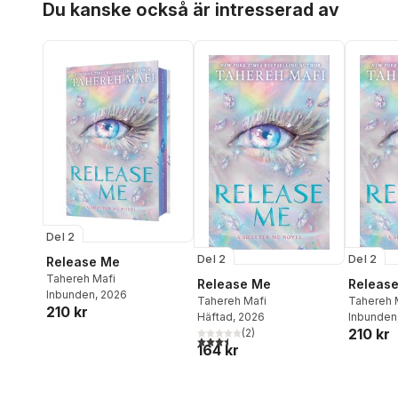
Du kanske också är intresserad av
Del 2
Del 2
Del 2
Release Me
Tahereh Mafi
Release Me
Releas
Inbunden
, 2026
Tahereh Mafi
Tahereh 
210 kr
Häftad
, 2026
Inbunden
210 kr
(
2
)
3,5
utav 5 stjärnor. Totalt antal röster:
164 kr