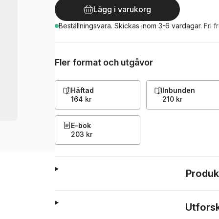
Lägg i varukorg
Beställningsvara.
Skickas
inom 3-6 vardagar
.
Fri f
Fler format och utgåvor
Häftad
Inbunden
164 kr
210 kr
E-bok
203 kr
Produk
Utfors