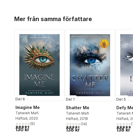
Hoppa över listan
Mer från samma författare
Del 6
Del 5
Del 1
Imagine Me
Defy M
Shatter Me
Tahereh Mafi
Tahereh 
Tahereh Mafi
Häftad
, 2020
Häftad
, 
Häftad
, 2018
(
5
)
(
(
14
)
4,6
utav 5 stjärnor. Totalt antal röster:
4,9
utav 5 
4,5
utav 5 stjärnor. Totalt antal röster:
130 kr
138 kr
138 kr