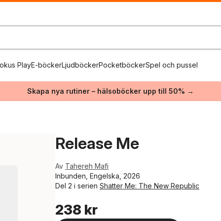
okus Play
E-böcker
Ljudböcker
Pocketböcker
Spel och pussel
Skapa nya rutiner – hälsoböcker upp till 50% →
Release Me
Av
Tahereh Mafi
Inbunden, Engelska, 2026
Del 2 i serien
Shatter Me: The New Republic
238 kr