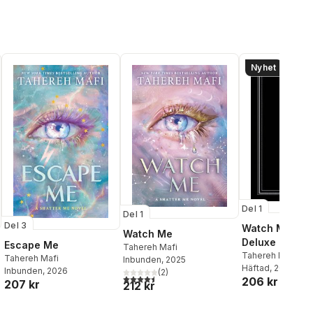
Nyhet
Del 1
Del 1
Del 3
Watch Me Pap
Watch Me
Deluxe Limited
Escape Me
Tahereh Mafi
Tahereh Mafi
Tahereh Mafi
Inbunden
, 2025
Häftad
, 2026
Inbunden
, 2026
(
2
)
4,5
utav 5 stjärnor. Totalt antal röster:
206 kr
207 kr
212 kr