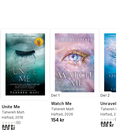
Del 2
Del 1
Unravel Me
Watch Me
Unite Me
Tahereh Mafi
Tahereh Mafi
Tahereh Mafi
Häftad
, 2018
Häftad
, 2026
Häftad
, 2019
154 kr
(
7
)
4,0
utav 5 stjärnor
(
5
)
al röster:
138 kr
4,4
utav 5 stjärnor. Totalt antal röster:
129 kr