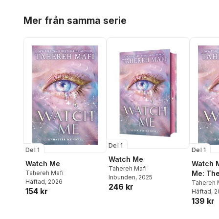
Hoppa över listan
Mer från samma serie
Del 1
Del 1
Del 1
Watch Me
Watch Me
Watch M
Tahereh Mafi
Tahereh Mafi
Me: Th
Inbunden
, 2025
Häftad
, 2026
Republi
Tahereh 
246 kr
154 kr
Häftad
, 
139 kr
Hoppa över listan