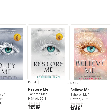
Del 4
Del 5
Restore Me
e
Believe Me
Tahereh Mafi
Mafi
Tahereh Mafi
Häftad
, 2018
2019
Häftad
, 2021
(
8
)
7
)
(
4
)
4,6
utav 5 stjärnor. Totalt antal röster:
stjärnor. Totalt antal röster:
4,5
utav 5 stjärnor. Totalt ant
138 kr
129 kr