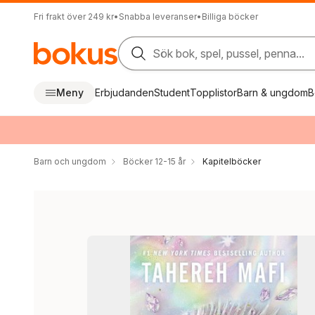
Fri frakt över 249 kr
•
Snabba leveranser
•
Billiga böcker
Sök bok, spel, pussel, penna...
Meny
Erbjudanden
Student
Topplistor
Barn & ungdom
B
Barn och ungdom
Böcker 12-15 år
Kapitelböcker