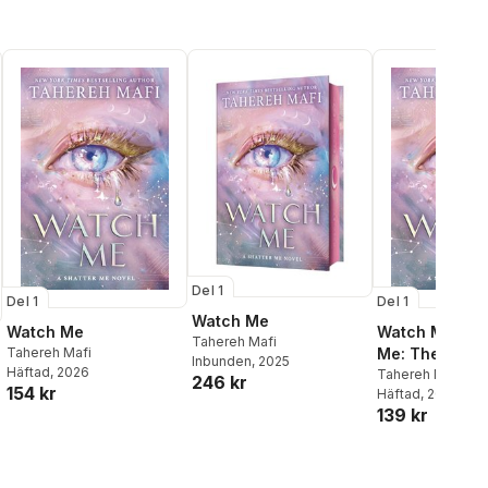
Del 1
Del 1
Del 1
Watch Me
Watch Me
Watch Me (Sha
Tahereh Mafi
Tahereh Mafi
Me: The New
Inbunden
, 2025
Häftad
, 2026
Republic)
Tahereh Mafi
246 kr
154 kr
Häftad
, 2025
139 kr