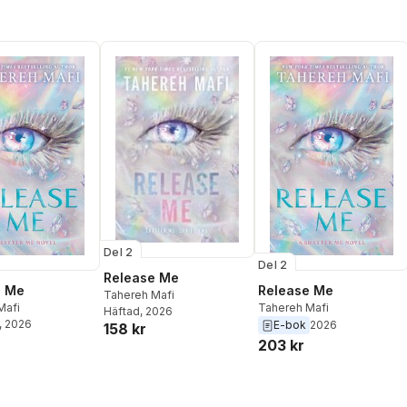
Del 2
Del 2
Release Me
e Me
Release Me
Tahereh Mafi
Mafi
Tahereh Mafi
Häftad
, 2026
, 2026
E-bok
2026
158 kr
203 kr