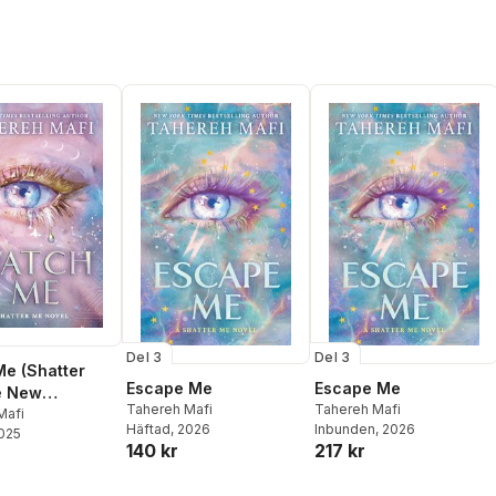
Del 3
Del 3
e (Shatter
Escape Me
Escape Me
e New
Tahereh Mafi
Tahereh Mafi
c)
Mafi
Häftad
, 2026
Inbunden
, 2026
2025
140 kr
217 kr