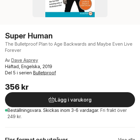
Super Human
The Bulletproof Plan to Age Backwards and Maybe Even Live
Forever
Av
Dave Asprey
Häftad, Engelska, 2019
Del 5 i serien
Bulletproof
356 kr
Lägg i varukorg
Beställningsvara.
Skickas
inom 3-6 vardagar
.
Fri frakt över
249 kr.
Fler format och utgåvor
Visa alla