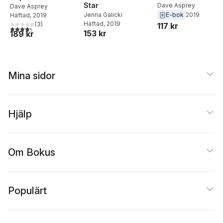
Star
Dave Asprey
Dave Asprey
Jenna Galicki
E-bok
2019
Häftad
, 2019
Häftad
, 2019
(
3
)
117 kr
4,3
utav 5 stjärnor. Totalt antal röster:
153 kr
189 kr
Mina sidor
Hjälp
Om Bokus
Populärt