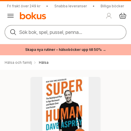
Fri frakt över 249 kr
•
Snabba leveranser
•
Billiga böcker
Sök bok, spel, pussel, penna...
Skapa nya rutiner – hälsoböcker upp till 50% →
Hälsa och familj
Hälsa