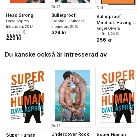
Del 1
Del 1
Head Strong
Bulletproof
Bulletproof
Dave Asprey
Stephen J Mitchell
Mindset: Having
Inbunden
, 2017
Inbunden
, 2019
the right mental
Angel Olvera
324 kr
(
1
)
Häftad
, 2019
attitude to be
5,0
utav 5 stjärnor. Totalt antal röster:
229 kr
256 kr
successful
Hoppa över listan
Du kanske också är intresserad av
Del 1
Undercover Rock
Super Human
Super Human