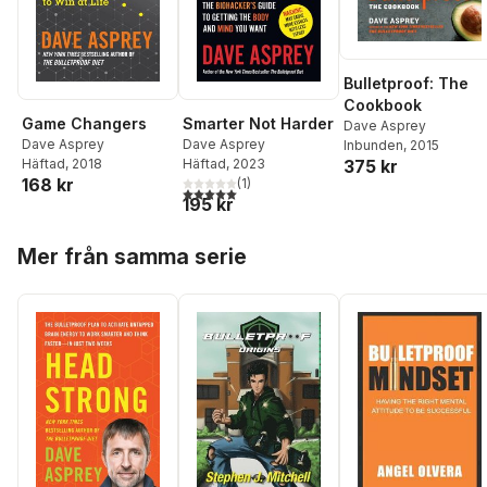
Bulletproof: The
Cookbook
Game Changers
Smarter Not Harder
Dave Asprey
Dave Asprey
Dave Asprey
Inbunden
, 2015
Häftad
, 2018
Häftad
, 2023
375 kr
168 kr
(
1
)
5,0
utav 5 stjärnor. Totalt antal röster:
195 kr
Hoppa över listan
Mer från samma serie