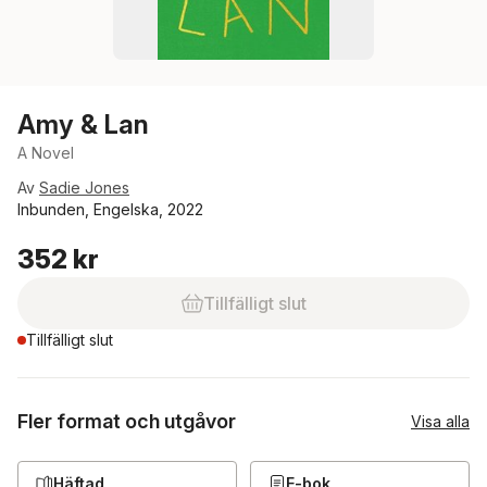
Amy & Lan
A Novel
Av
Sadie Jones
Inbunden, Engelska, 2022
352 kr
Tillfälligt slut
Tillfälligt slut
Fler format och utgåvor
Visa alla
Häftad
E-bok