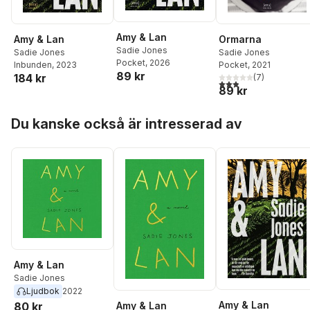
Amy & Lan
Amy & Lan
Ormarna
Sadie Jones
Sadie Jones
Sadie Jones
Pocket
, 2026
Inbunden
, 2023
Pocket
, 2021
89 kr
184 kr
(
7
)
2,9
utav 5 stjärnor. Tota
89 kr
Hoppa över listan
Du kanske också är intresserad av
Amy & Lan
Sadie Jones
Ljudbok
2022
Amy & Lan
Amy & Lan
80 kr