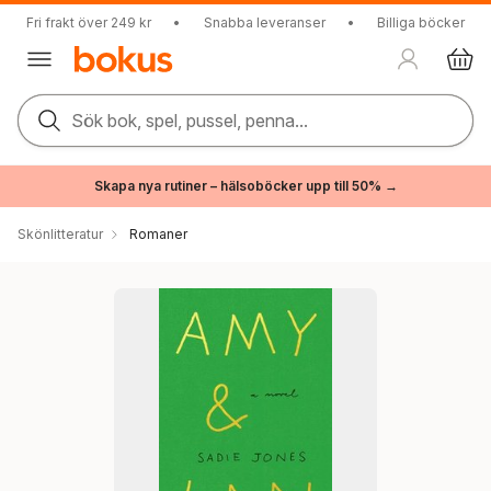
Fri frakt över 249 kr
•
Snabba leveranser
•
Billiga böcker
Sök bok, spel, pussel, penna...
Skapa nya rutiner – hälsoböcker upp till 50% →
Skönlitteratur
Romaner