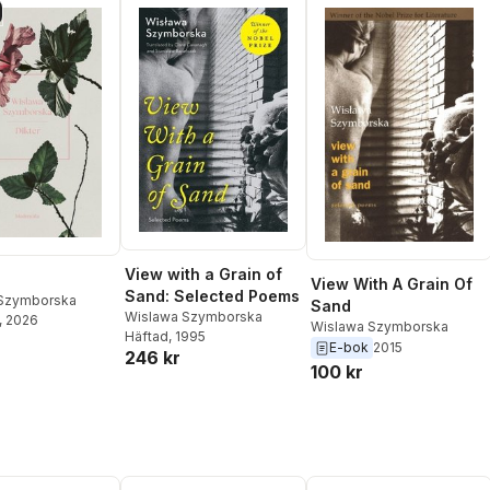
View with a Grain of
View With A Grain Of
Sand: Selected Poems
Szymborska
Sand
Wislawa Szymborska
, 2026
Wislawa Szymborska
Häftad
, 1995
E-bok
2015
246 kr
100 kr