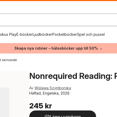
okus Play
E-böcker
Ljudböcker
Pocketböcker
Spel och pussel
Skapa nya rutiner – hälsoböcker upp till 50% →
vt skrivande
Nonrequired Reading: 
Av
Wislawa Szymborska
Häftad, Engelska, 2026
245 kr
Lägg i varukorg