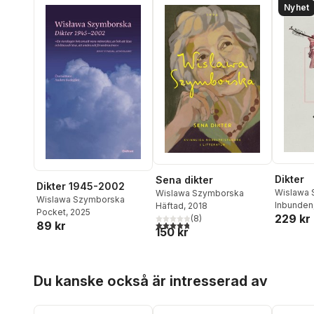
Nyhet
Dikter
Sena dikter
Dikter 1945-2002
Wislawa 
Wislawa Szymborska
Wislawa Szymborska
Inbunden
Häftad
, 2018
Pocket
, 2025
229 kr
(
8
)
89 kr
4,8
utav 5 stjärnor. Totalt antal röster:
150 kr
Hoppa över listan
Du kanske också är intresserad av