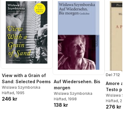
Del 712
View with a Grain of
Sand: Selected Poems
Auf Wiedersehen. Bis
Amore a prima 
Wislawa Szymborska
morgen
Testo polacco
Häftad
, 1995
Wislawa Szymborska
fronte
Wislawa Szymbo
246 kr
Häftad
, 1998
Häftad
, 2017
138 kr
276 kr