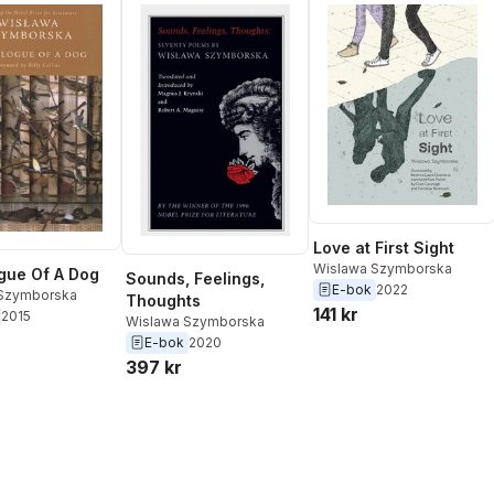
Love at First Sight
Wislawa Szymborska
gue Of A Dog
Sounds, Feelings,
E-bok
2022
Szymborska
Thoughts
141 kr
2015
Wislawa Szymborska
E-bok
2020
397 kr