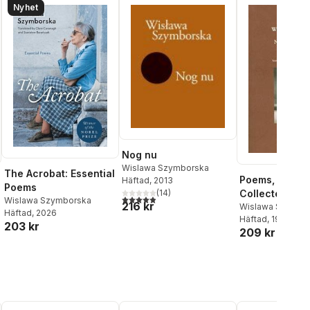
Nyhet
Nog nu
Wislawa Szymborska
The Acrobat: Essential
Poems, New a
Häftad
, 2013
Poems
(
14
)
Collected
4,9
utav 5 stjärnor. Totalt antal röster:
Wislawa Szymborska
216 kr
Wislawa Szymbo
Häftad
, 2026
Häftad
, 1999
203 kr
209 kr