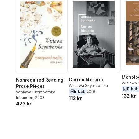
Monolo
Correo literario
Nonrequired Reading:
Wislawa 
Wislawa Szymborska
Prose Pieces
E-bok
E-bok
2018
Wislawa Szymborska
132 kr
113 kr
Inbunden
, 2002
423 kr