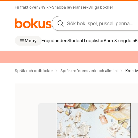
Fri frakt över 249 kr
•
Snabba leveranser
•
Billiga böcker
Sök bok, spel, pussel, penna...
Meny
Erbjudanden
Student
Topplistor
Barn & ungdom
B
Språk och ordböcker
Språk: referensverk och allmänt
Kreati