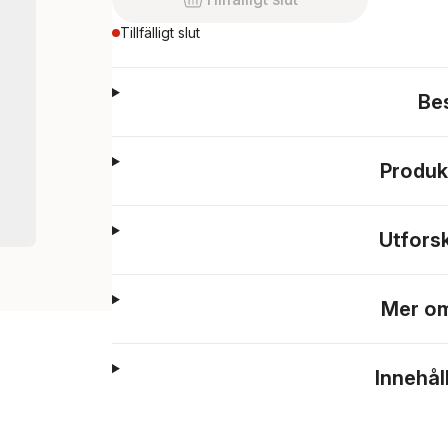
Tillfälligt slut
Be
Produk
Utfors
Mer om
Innehål