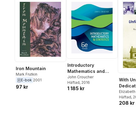
Introductory
Iron Mountain
Mathematics and
Mark Frutkin
Statistics, Revised
John Croucher
With Un
E-bok
2001
Häftad
, 2016
Dedicat
97 kr
1 185 kr
Elizabet
Häftad
, 
208 kr