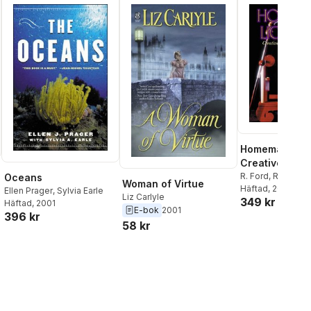
Homemade Lig
Creative Expe
in Electricity
R. Ford
,
Richard 
Oceans
Woman of Virtue
Häftad
, 2001
Ellen Prager
,
Sylvia Earle
Liz Carlyle
349 kr
Häftad
, 2001
E-bok
2001
396 kr
58 kr