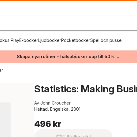
okus Play
E-böcker
Ljudböcker
Pocketböcker
Spel och pussel
Skapa nya rutiner – hälsoböcker upp till 50% →
ar
Statistics: Making Bus
Av
John Croucher
Häftad, Engelska, 2001
496 kr
Tillfälligt slut