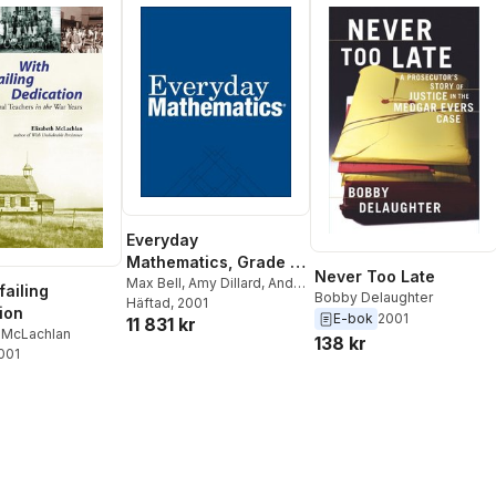
Everyday
Mathematics, Grade 5,
Never Too Late
Basic Classroom
Max Bell
,
Amy Dillard
,
Andy
failing
Bobby Delaughter
Isaacs
Häftad
,
, 2001
James McBride
,
Manipulative Kit
ion
E-bok
2001
11 831 kr
N/A UCSMP
h McLachlan
138 kr
2001