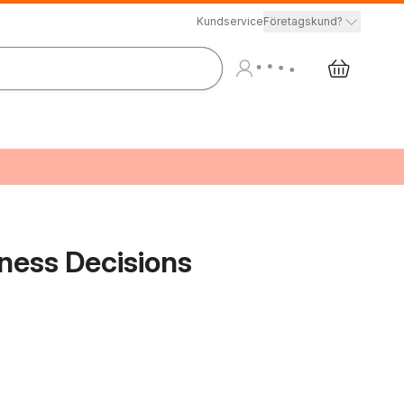
Kundservice
Företagskund?
iness Decisions