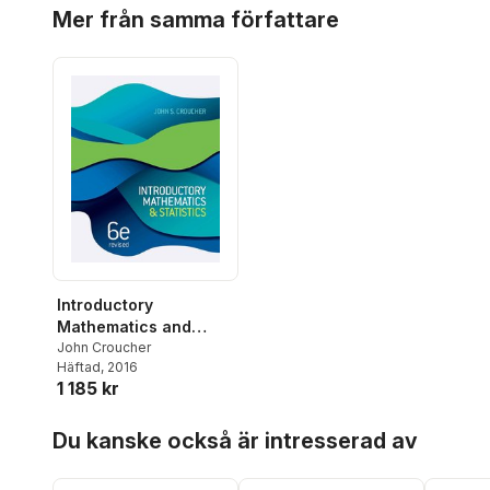
Hoppa över listan
Mer från samma författare
Introductory
Mathematics and
Statistics, Revised
John Croucher
Häftad
, 2016
1 185 kr
Hoppa över listan
Du kanske också är intresserad av