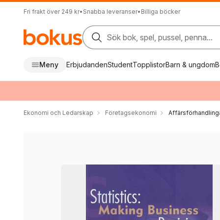
Fri frakt över 249 kr
•
Snabba leveranser
•
Billiga böcker
Sök bok, spel, pussel, penna...
Meny
Erbjudanden
Student
Topplistor
Barn & ungdom
B
Ekonomi och Ledarskap
Företagsekonomi
Affärsförhandling