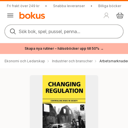
Fri frakt över 249 kr
•
Snabba leveranser
•
Billiga böcker
Sök bok, spel, pussel, penna...
Skapa nya rutiner – hälsoböcker upp till 50% →
Ekonomi och Ledarskap
Industrier och branscher
Arbetsmarknade