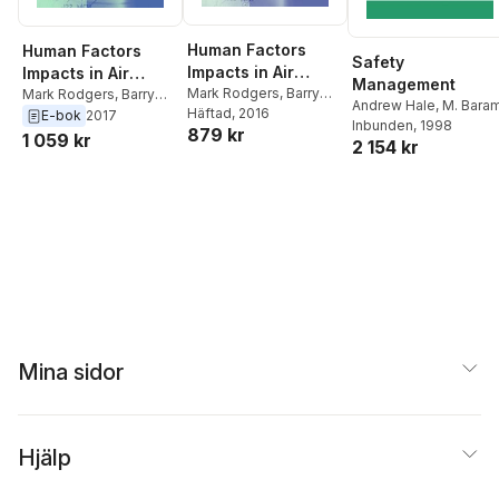
Human Factors
Human Factors
Safety
Impacts in Air
Impacts in Air
Management
Traffic
Mark Rodgers
,
Barry
Traffic
Mark Rodgers
,
Barry
Andrew Hale
,
M. Bara
Kirwan
Häftad
, 2016
Kirwan
E-bok
2017
Management
Management
Inbunden
, 1998
879 kr
1 059 kr
2 154 kr
Mina sidor
Hjälp