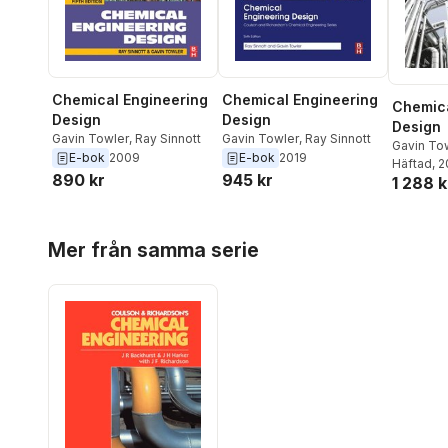
Chemical Engineering
Chemical Engineering
Chemica
Design
Design
Design
Gavin Towler
,
Ray Sinnott
Gavin Towler
,
Ray Sinnott
Gavin To
E-bok
2009
E-bok
2019
Häftad
, 
890 kr
945 kr
1 288 k
Hoppa över listan
Mer från samma serie