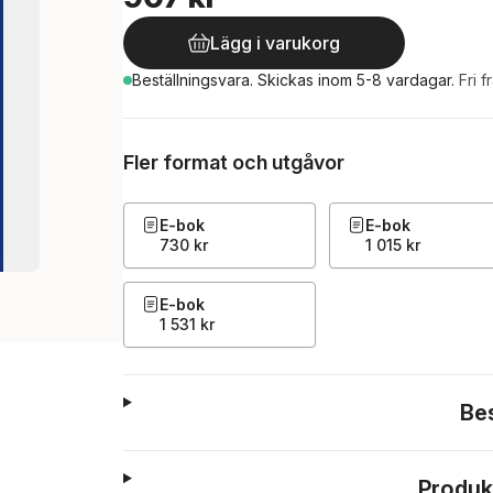
Lägg i varukorg
Beställningsvara.
Skickas
inom 5-8 vardagar
.
Fri f
Fler format och utgåvor
E-bok
E-bok
730 kr
1 015 kr
E-bok
1 531 kr
Be
Produk