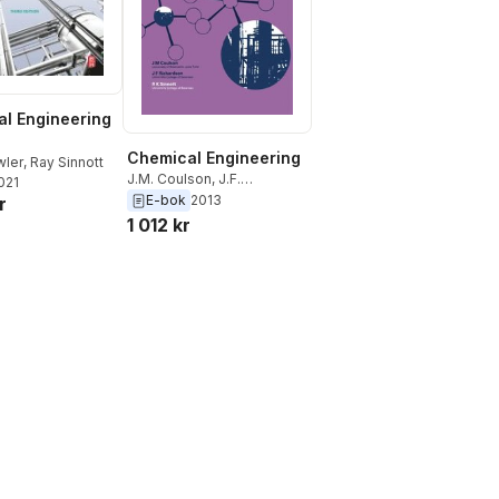
l Engineering
Chemical Engineering
wler
,
Ray Sinnott
J.M. Coulson
,
J.F.
2021
Richardson
,
Ray Sinnott
E-bok
2013
r
1 012 kr