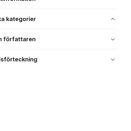
ka kategorier
 författaren
lsförteckning