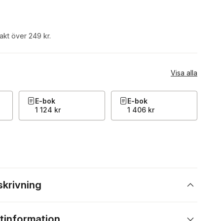
rakt över 249 kr.
Visa alla
E-bok
E-bok
1 124 kr
1 406 kr
skrivning
tinformation