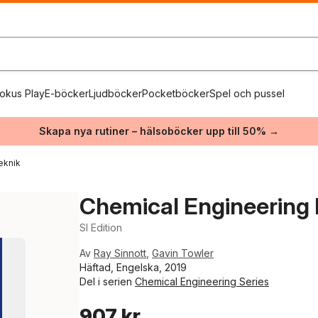
okus Play
E-böcker
Ljudböcker
Pocketböcker
Spel och pussel
Skapa nya rutiner – hälsoböcker upp till 50% →
eknik
Chemical Engineering 
SI Edition
Av
Ray Sinnott
,
Gavin Towler
Häftad, Engelska, 2019
Del i serien
Chemical Engineering Series
907 kr