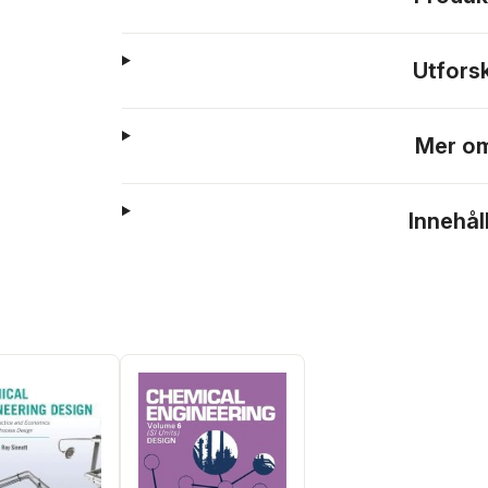
Utfors
Mer om
Innehål