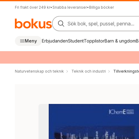
Fri frakt över 249 kr
•
Snabba leveranser
•
Billiga böcker
Sök bok, spel, pussel, penna...
Meny
Erbjudanden
Student
Topplistor
Barn & ungdom
B
Naturvetenskap och teknik
Teknik och industri
Tillverkningst