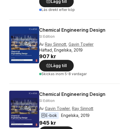
Lägg till
Läs direkt efter köp
Chemical Engineering Design
SI Edition
Av
Ray Sinnott
,
Gavin Towler
Häftad, Engelska, 2019
907 kr
Lägg till
Skickas
inom 5-8 vardagar
Chemical Engineering Design
SI Edition
Av
Gavin Towler
,
Ray Sinnott
E-bok
Engelska
, 
2019
945 kr