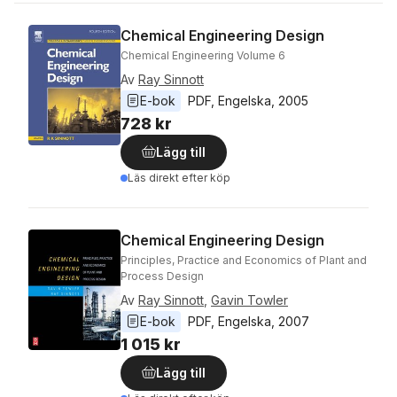
Chemical Engineering Design
Chemical Engineering Volume 6
Av
Ray Sinnott
E-bok
PDF
, 
Engelska
, 
2005
728 kr
Lägg till
Läs direkt efter köp
Chemical Engineering Design
Principles, Practice and Economics of Plant and
Process Design
Av
Ray Sinnott
,
Gavin Towler
E-bok
PDF
, 
Engelska
, 
2007
1 015 kr
Lägg till