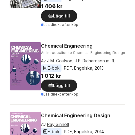
1 406 kr
Lägg till
Läs direkt efter köp
Chemical Engineering
An Introduction to Chemical Engineering Design
Av
J.M. Coulson
,
J.F. Richardson
m. fl.
E-bok
PDF
, 
Engelska
, 
2013
1 012 kr
Lägg till
Läs direkt efter köp
Chemical Engineering Design
Av
Ray Sinnott
E-bok
PDF
, 
Engelska
, 
2014