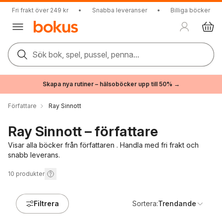
Fri frakt över 249 kr
•
Snabba leveranser
•
Billiga böcker
Sök bok, spel, pussel, penna...
Skapa nya rutiner – hälsoböcker upp till 50% →
Författare
Ray Sinnott
Ray Sinnott – författare
Visar alla böcker från författaren . Handla med fri frakt och
snabb leverans.
10
produkter
Filtrera
Sortera:
Trendande