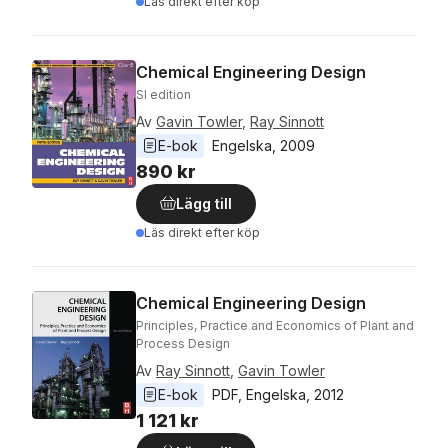
Läs direkt efter köp
Chemical Engineering Design
SI edition
Av
Gavin Towler
,
Ray Sinnott
E-bok
Engelska
, 
2009
890 kr
Lägg till
Läs direkt efter köp
Chemical Engineering Design
Principles, Practice and Economics of Plant and
Process Design
Av
Ray Sinnott
,
Gavin Towler
E-bok
PDF
, 
Engelska
, 
2012
1 121 kr