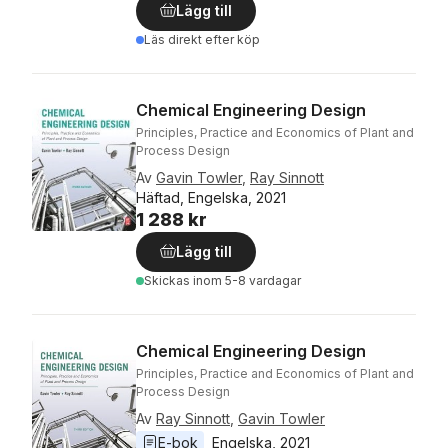
Lägg till
Läs direkt efter köp
Chemical Engineering Design
Principles, Practice and Economics of Plant and
Process Design
Av
Gavin Towler
,
Ray Sinnott
Häftad, Engelska, 2021
1 288 kr
Lägg till
Skickas
inom 5-8 vardagar
Chemical Engineering Design
Principles, Practice and Economics of Plant and
Process Design
Av
Ray Sinnott
,
Gavin Towler
E-bok
Engelska
, 
2021