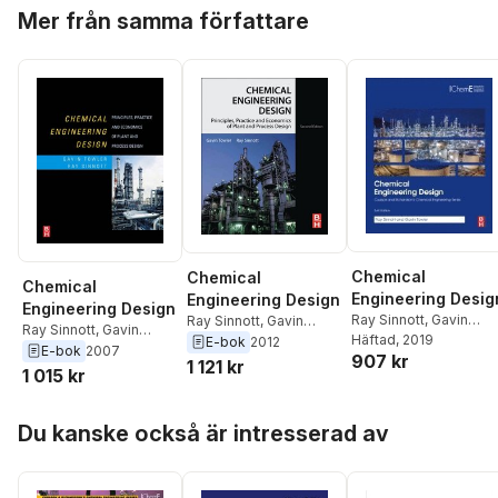
Hoppa över listan
Mer från samma författare
Chemical
Chemical
Chemical
Engineering Desig
Engineering Design
Engineering Design
Ray Sinnott
,
Gavin
Ray Sinnott
,
Gavin
Ray Sinnott
,
Gavin
Towler
Häftad
, 2019
Towler
E-bok
2012
Towler
E-bok
2007
907 kr
1 121 kr
1 015 kr
Hoppa över listan
Du kanske också är intresserad av