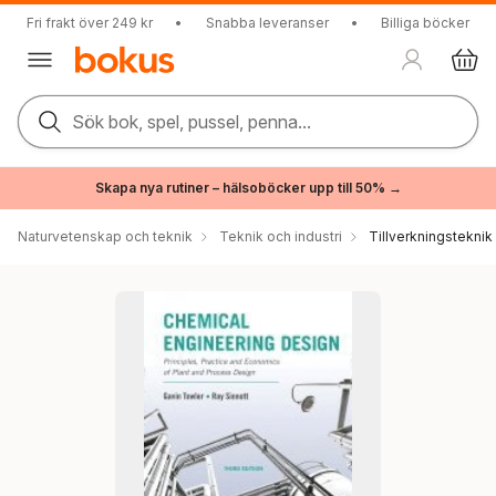
Fri frakt över 249 kr
•
Snabba leveranser
•
Billiga böcker
Sök bok, spel, pussel, penna...
Skapa nya rutiner – hälsoböcker upp till 50% →
Naturvetenskap och teknik
Teknik och industri
Tillverkningsteknik