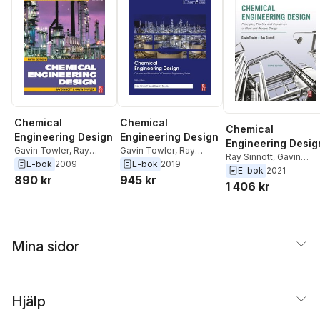
Chemical
Chemical
Chemical
Engineering Design
Engineering Design
Engineering Desig
Gavin Towler
,
Ray
Gavin Towler
,
Ray
Ray Sinnott
,
Gavin
Sinnott
Sinnott
E-bok
2009
E-bok
2019
Towler
E-bok
2021
890 kr
945 kr
1 406 kr
Mina sidor
Hjälp