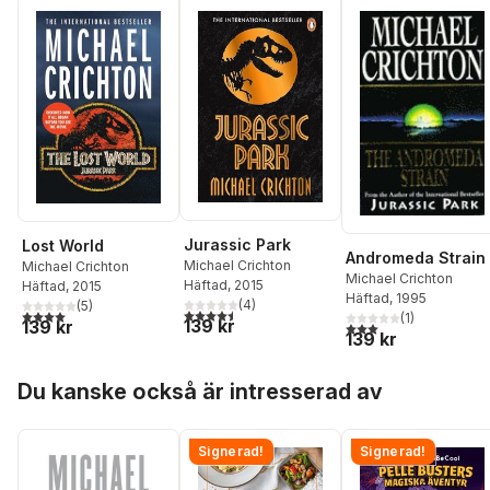
Jurassic Park
Lost World
Andromeda Strain
Michael Crichton
Michael Crichton
Michael Crichton
Häftad
, 2015
Häftad
, 2015
Häftad
, 1995
(
4
)
(
5
)
4,5
utav 5 stjärnor. Totalt antal röster:
4,0
utav 5 stjärnor. Totalt antal röster:
(
1
)
139 kr
139 kr
3,0
utav 5 stjärnor. Tota
139 kr
Hoppa över listan
Du kanske också är intresserad av
Signerad!
Signerad!