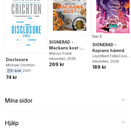
Del 2
SIGNERAD -
SIGNERAD -
Mackans kost :
Kopians hämnd
Middagar och
Marcus Frank
IJustWantToBeCool
,
Inbunden
, 2026
matlådor
Disclosure
Joel Adolphson
Inbunden
, 2026
,
Emil
269 kr
Michael Crichton
189 kr
Ejdemo Beer
,
Victor
E-bok
2001
Beer
74 kr
Mina sidor
Hjälp