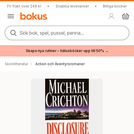
Fri frakt över 249 kr
•
Snabba leveranser
•
Billiga böcker
Sök bok, spel, pussel, penna...
Skapa nya rutiner – hälsoböcker upp till 50% →
Skönlitteratur
Action och Äventyrsromaner