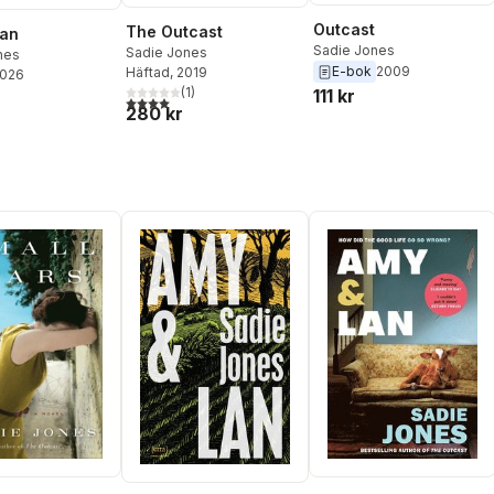
Outcast
The Outcast
Lan
Sadie Jones
Sadie Jones
nes
E-bok
2009
Häftad
, 2019
2026
(
1
)
111 kr
4,0
utav 5 stjärnor. Totalt antal röster:
280 kr