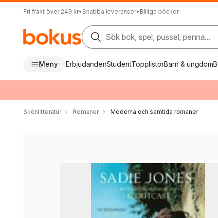
Fri frakt över 249 kr
•
Snabba leveranser
•
Billiga böcker
Sök bok, spel, pussel, penna...
Meny
Erbjudanden
Student
Topplistor
Barn & ungdom
B
Skönlitteratur
Romaner
Moderna och samtida romaner