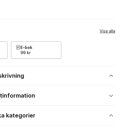
Visa alla
E-bok
99 kr
skrivning
tinformation
ka kategorier