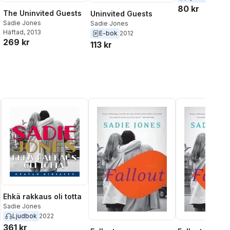
80 kr
The Uninvited Guests
Uninvited Guests
Sadie Jones
Sadie Jones
Häftad
, 2013
E-bok
2012
269 kr
113 kr
Ehkä rakkaus oli totta
Sadie Jones
Ljudbok
2022
361 kr