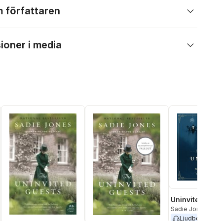
 författaren
ioner i media
Uninvited Gue
Sadie Jones
Ljudbok
2012