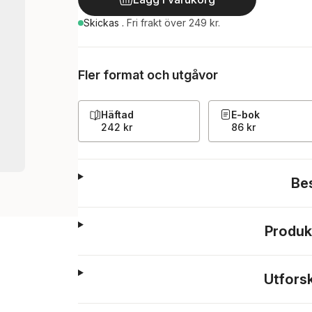
Skickas
.
Fri frakt över 249 kr.
Fler format och utgåvor
Häftad
E-bok
242 kr
86 kr
Be
Produk
Utfors