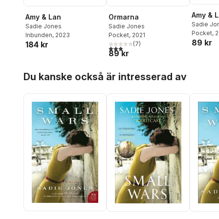
Amy & 
Amy & Lan
Ormarna
Sadie Jo
Sadie Jones
Sadie Jones
Pocket
, 
Inbunden
, 2023
Pocket
, 2021
89 kr
184 kr
(
7
)
2,9
utav 5 stjärnor. Totalt antal röster:
89 kr
Hoppa över listan
Du kanske också är intresserad av