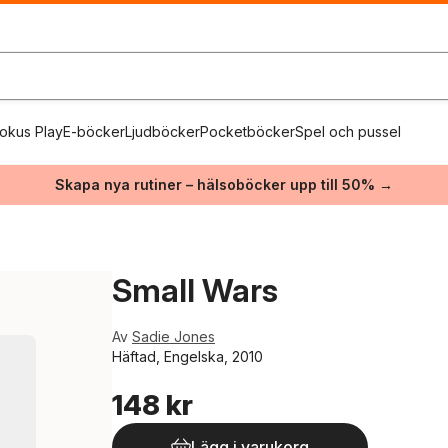
okus Play
E-böcker
Ljudböcker
Pocketböcker
Spel och pussel
Skapa nya rutiner – hälsoböcker upp till 50% →
Small Wars
Av
Sadie Jones
Häftad, Engelska, 2010
148 kr
Lägg i varukorg