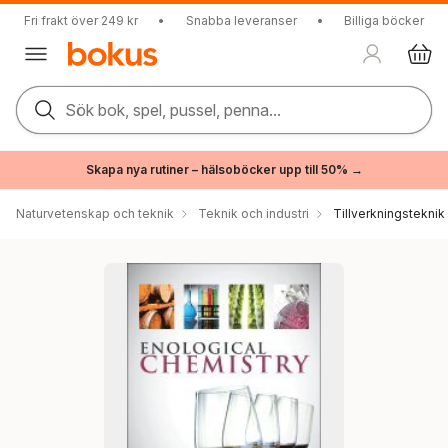
Fri frakt över 249 kr
•
Snabba leveranser
•
Billiga böcker
Sök bok, spel, pussel, penna...
Skapa nya rutiner – hälsoböcker upp till 50% →
Naturvetenskap och teknik
Teknik och industri
Tillverkningsteknik