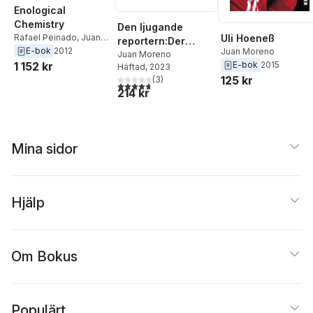
Enological
Chemistry
Den ljugande
Uli Hoeneß
Rafael Peinado
,
Juan
reportern:Der
Moreno
E-bok
2012
Juan Moreno
Spiegel-skandalen
Juan Moreno
E-bok
2015
1 152 kr
Häftad
, 2023
och journalistikens
125 kr
(
3
)
kris
4,7
utav 5 stjärnor. Totalt antal röster:
214 kr
Mina sidor
Hjälp
Om Bokus
Populärt