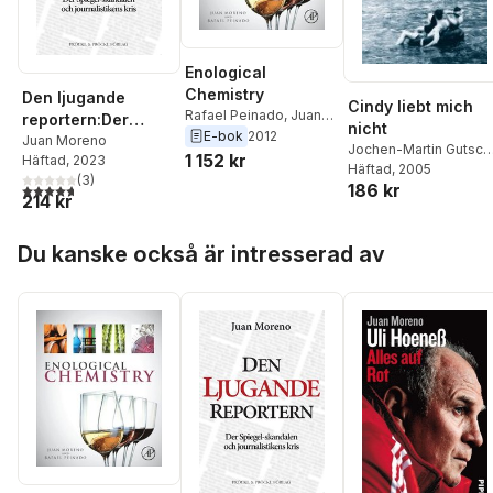
Enological
Chemistry
Den ljugande
Cindy liebt mich
Rafael Peinado
,
Juan
reportern:Der
nicht
Moreno
E-bok
2012
Spiegel-skandalen
Juan Moreno
Jochen-Martin Gutsch
1 152 kr
Häftad
, 2023
och journalistikens
Juan Moreno
Häftad
, 2005
(
3
)
kris
186 kr
4,7
utav 5 stjärnor. Totalt antal röster:
214 kr
Hoppa över listan
Du kanske också är intresserad av