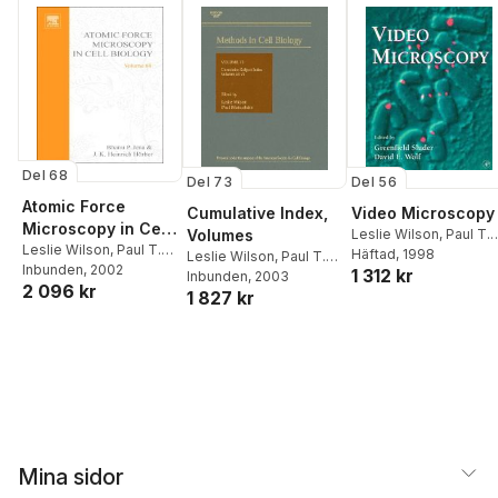
Del 68
Del 56
Del 73
Atomic Force
Video Microscopy
Cumulative Index,
Microscopy in Cell
Leslie Wilson
,
Paul T.
Volumes
Biology
Leslie Wilson
,
Paul T.
Matsudaira
Häftad
, 1998
Leslie Wilson
,
Paul T.
Matsudaira
Inbunden
, 2002
1 312 kr
Matsudaira
Inbunden
, 2003
2 096 kr
1 827 kr
Mina sidor