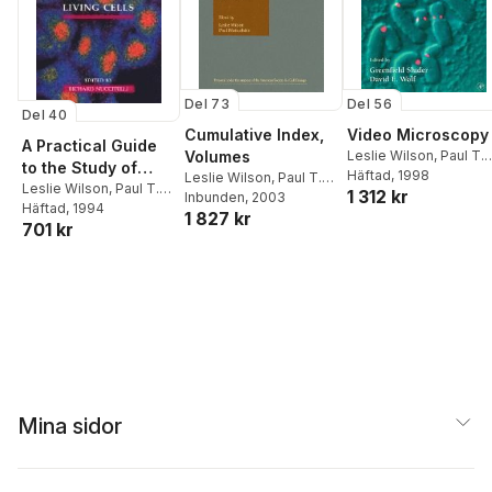
Del 56
Del 73
Del 40
Video Microscopy
Cumulative Index,
A Practical Guide
Leslie Wilson
,
Paul T.
Volumes
to the Study of
Matsudaira
Häftad
, 1998
Leslie Wilson
,
Paul T.
Calcium in Living
Leslie Wilson
,
Paul T.
1 312 kr
Matsudaira
Inbunden
, 2003
Matsudaira
Häftad
, 1994
Cells
1 827 kr
701 kr
Mina sidor