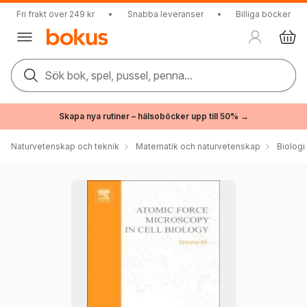
Fri frakt över 249 kr
•
Snabba leveranser
•
Billiga böcker
Sök bok, spel, pussel, penna...
Skapa nya rutiner – hälsoböcker upp till 50% →
Naturvetenskap och teknik
Matematik och naturvetenskap
Biologi