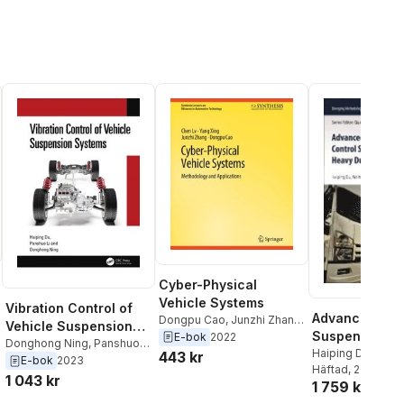
Cyber-Physical
Vehicle Systems
Vibration Control of
Advanced Sea
Dongpu Cao
,
Junzhi Zhang
,
Vehicle Suspension
Suspension Co
Yang Xing
,
Chen Lv
E-bok
2022
Systems
Donghong Ning
,
Panshuo
System Design
Haiping Du
,
Weihu
443 kr
Li
,
Haiping Du
E-bok
2023
Donghong Ning
Häftad
, 2020
,
Heavy Duty Ve
1 043 kr
1 759 kr
Sun