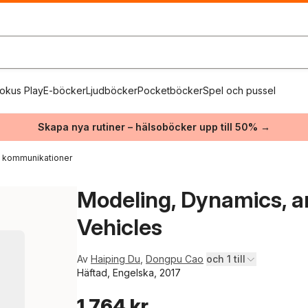
okus Play
E-böcker
Ljudböcker
Pocketböcker
Spel och pussel
Skapa nya rutiner – hälsoböcker upp till 50% →
h kommunikationer
Modeling, Dynamics, an
Vehicles
Av
Haiping Du
,
Dongpu Cao
och 1 till
Häftad, Engelska, 2017
1 764 kr