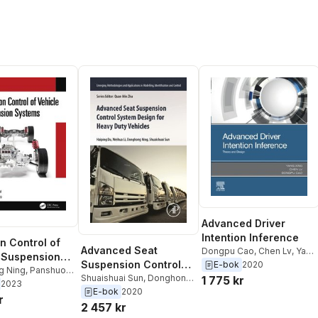
Advanced Driver
Intention Inference
on Control of
Advanced Seat
Dongpu Cao
,
Chen Lv
,
Yang
 Suspension
Xing
Suspension Control
E-bok
2020
s
g Ning
,
Panshuo
System Design for
Shuaishuai Sun
,
Donghong
1 775 kr
g Du
2023
Ning
,
Weihua Li
,
Haiping Du
E-bok
2020
Heavy Duty Vehicles
r
2 457 kr