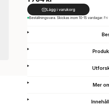
Lägg i varukorg
Beställningsvara.
Skickas
inom 10-15 vardagar
.
Fri
Be
Produk
Utfors
Mer om
Innehål