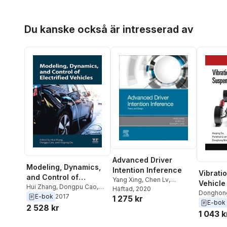
Hoppa över listan
Du kanske också är intresserad av
Advanced Driver
Modeling, Dynamics,
Intention Inference
Vibrati
and Control of
Yang Xing
,
Chen Lv
,
Vehicle
Electrified Vehicles
Hui Zhang
,
Dongpu Cao
,
Dongpu Cao
Häftad
, 2020
System
Donghon
Haiping Du
E-bok
2017
1 275 kr
Li
,
Haipin
E-bok
2 528 kr
1 043 k