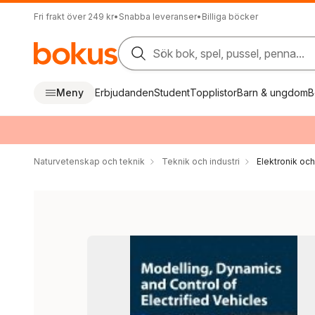
Fri frakt över 249 kr
•
Snabba leveranser
•
Billiga böcker
Sök bok, spel, pussel, penna...
Meny
Erbjudanden
Student
Topplistor
Barn & ungdom
B
Naturvetenskap och teknik
Teknik och industri
Elektronik oc