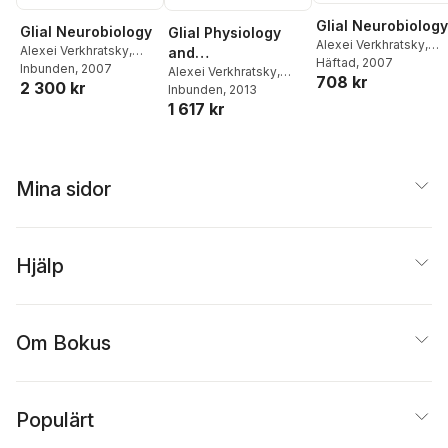
Glial Neurobiology
Glial Neurobiology
Glial Physiology
Alexei Verkhratsky
,
Alexei Verkhratsky
,
and
Arthur Butt
Häftad
, 2007
Arthur Butt
Inbunden
, 2007
Pathophysiology
Alexei Verkhratsky
,
708 kr
2 300 kr
Arthur Butt
Inbunden
, 2013
1 617 kr
Mina sidor
Hjälp
Om Bokus
Populärt