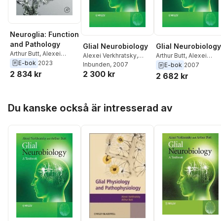
Neuroglia: Function
and Pathology
Glial Neurobiology
Glial Neurobiology
Arthur Butt
,
Alexei
Alexei Verkhratsky
,
Arthur Butt
,
Alexei
Verkhratsky
E-bok
2023
Arthur Butt
Inbunden
, 2007
Verkhratsky
E-bok
2007
2 834 kr
2 300 kr
2 682 kr
Hoppa över listan
Du kanske också är intresserad av