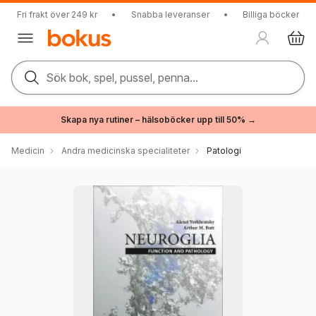
Fri frakt över 249 kr
•
Snabba leveranser
•
Billiga böcker
Sök bok, spel, pussel, penna...
Skapa nya rutiner – hälsoböcker upp till 50% →
Medicin
Andra medicinska specialiteter
Patologi