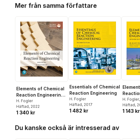
Hoppa över listan
Mer från samma författare
Essentials of Chemical
Element
Elements of Chemical
Reaction Engineering
Reactio
Reaction Engineering,
H. Fogler
H. Fogler
Global Edition
H. Fogler
Häftad
, 2017
Eranda Ni
Häftad
, 
Häftad
, 2022
1 482 kr
1 143 kr
1 340 kr
Hoppa över listan
Du kanske också är intresserad av