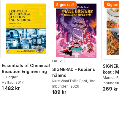
Signerad!
Signerad!
Del 2
Essentials of Chemical
SIGNERAD - M
SIGNERAD - Kopians
Reaction Engineering
kost : Middag
hämnd
H. Fogler
matlådor
Marcus Frank
IJustWantToBeCool
,
Joel
Häftad
, 2017
Inbunden
, 2026
Adolphson
Inbunden
, 2026
,
Emil Ejdemo
1 482 kr
269 kr
189 kr
Beer
,
Victor Beer