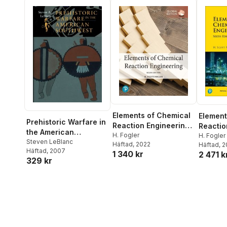
Elements of Chemical
Element
Prehistoric Warfare in
Reaction Engineering,
Reactio
the American
Global Edition
H. Fogler
H. Fogler
Southwest
Steven LeBlanc
Häftad
, 2022
Häftad
, 
Häftad
, 2007
1 340 kr
2 471 k
329 kr