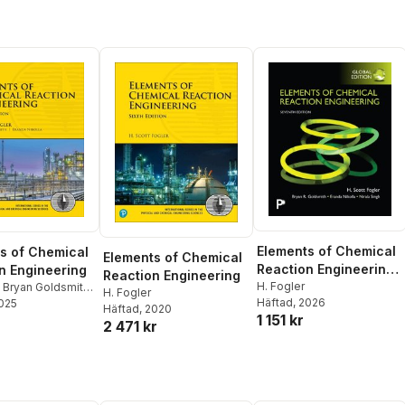
Elements of Chemical
s of Chemical
Elements of Chemical
Reaction Engineering,
n Engineering
Reaction Engineering
Global Edition
H. Fogler
,
Bryan Goldsmith
,
H. Fogler
Häftad
, 2026
kolla
2025
,
Nirala Singh
Häftad
, 2020
1 151 kr
2 471 kr