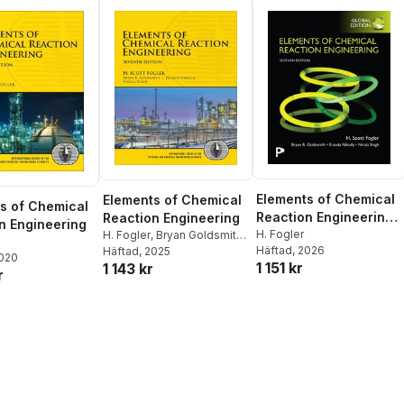
Elements of Chemical
Elements of Chemical
s of Chemical
Reaction Engineering,
Reaction Engineering
n Engineering
Global Edition
H. Fogler
H. Fogler
,
Bryan Goldsmith
,
Häftad
, 2026
Eranda Nikolla
Häftad
, 2025
,
Nirala Singh
2020
1 151 kr
1 143 kr
r