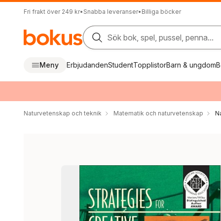
Fri frakt över 249 kr
•
Snabba leveranser
•
Billiga böcker
Sök bok, spel, pussel, penna...
Meny
Erbjudanden
Student
Topplistor
Barn & ungdom
B
Naturvetenskap och teknik
Matematik och naturvetenskap
N