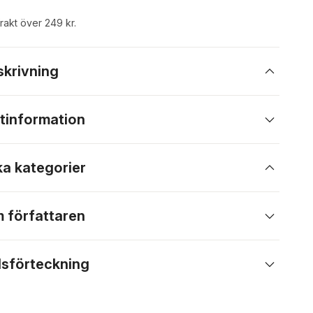
frakt över 249 kr.
skrivning
tinformation
ka kategorier
 författaren
lsförteckning