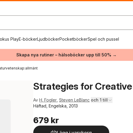
okus Play
E-böcker
Ljudböcker
Pocketböcker
Spel och pussel
Skapa nya rutiner – hälsoböcker upp till 50% →
aturvetenskap:allmänt
Strategies for Creativ
Av
H. Fogler
,
Steven LeBlanc
och 1 till
Häftad, Engelska, 2013
679 kr
Lägg i varukorg