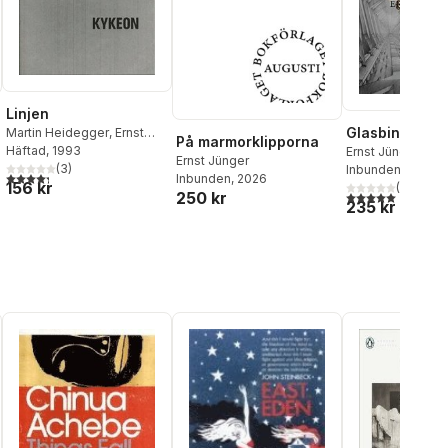
Linjen
Glasbin
Martin Heidegger
,
Ernst
På marmorklipporna
Jünger
Häftad
, 1993
Ernst Jünger
Ernst Jünger
(
3
)
Inbunden
, 2021
4,3
utav 5 stjärnor. Totalt antal röster:
Inbunden
, 2026
156 kr
(
7
)
5,0
utav 5 stjärnor.
250 kr
235 kr