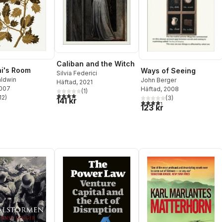
Caliban and the Witch
i's Room
Ways of Seeing
Silvia Federici
ldwin
John Berger
Häftad
, 2021
2007
Häftad
, 2008
(
1
)
4,0
utav 5 stjärnor. Totalt antal röster:
12
)
(
3
)
141 kr
stjärnor. Totalt antal röster:
4,3
utav 5 stjärnor. Totalt ant
123 kr