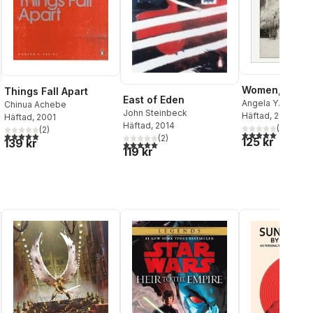
Women, Race 
Things Fall Apart
East of Eden
Angela Y. Davis
Chinua Achebe
John Steinbeck
Häftad
, 2019
Häftad
, 2001
Häftad
, 2014
(
2
)
(
2
)
5,0
utav 5 stjärnor.
5,0
utav 5 stjärnor. Totalt antal röster:
(
2
)
125 kr
139 kr
al röster:
5,0
utav 5 stjärnor. Totalt antal röster:
119 kr