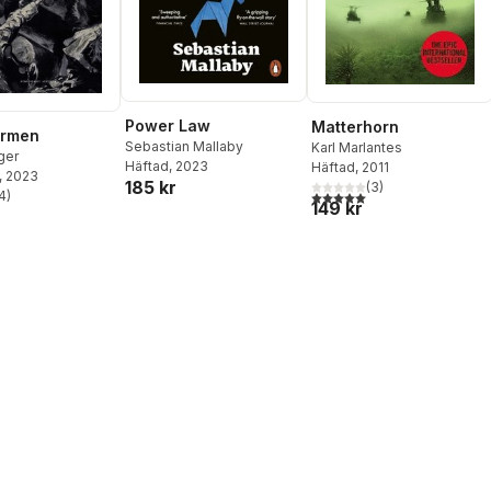
Power Law
Matterhorn
tormen
Sebastian Mallaby
Karl Marlantes
ger
Häftad
, 2023
Häftad
, 2011
, 2023
185 kr
(
3
)
4
)
5,0
utav 5 stjärnor. Totalt ant
stjärnor. Totalt antal röster:
149 kr