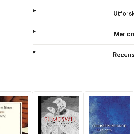
Utfors
Mer om
Recens