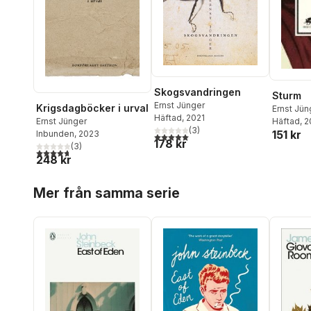
Skogsvandringen
Sturm
Ernst Jünger
Krigsdagböcker i urval
Ernst Jün
Häftad
, 2021
Ernst Jünger
Häftad
, 
(
3
)
151 kr
Inbunden
, 2023
5,0
utav 5 stjärnor. Totalt antal röster:
178 kr
(
3
)
4,7
utav 5 stjärnor. Totalt antal röster:
248 kr
Hoppa över listan
Mer från samma serie