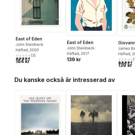
East of Eden
East of Eden
Giovann
John Steinbeck
John Steinbeck
James Ba
Häftad
, 2000
Häftad
, 2017
Häftad
, 
(
3
)
4,7
utav 5 stjärnor. Totalt antal röster:
139 kr
(
184 kr
4,6
utav 5 
139 kr
Hoppa över listan
Du kanske också är intresserad av