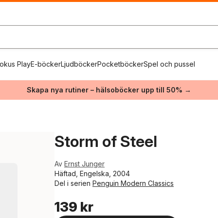
okus Play
E-böcker
Ljudböcker
Pocketböcker
Spel och pussel
Skapa nya rutiner – hälsoböcker upp till 50% →
Storm of Steel
Av
Ernst Junger
Häftad, Engelska, 2004
Del i serien
Penguin Modern Classics
139 kr