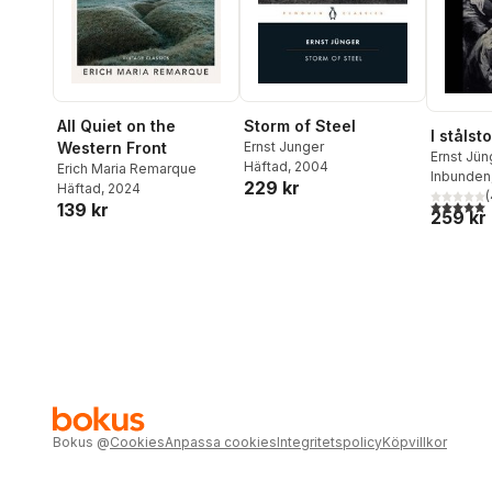
All Quiet on the
Storm of Steel
I ståls
Western Front
Ernst Junger
Ernst Jün
Häftad
, 2004
Erich Maria Remarque
Inbunden
229 kr
Häftad
, 2024
(
5,0
utav 5 
139 kr
259 kr
Bokus
@
Cookies
Anpassa cookies
Integritetspolicy
Köpvillkor