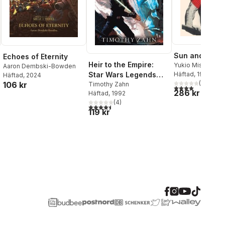
Sun and Steel
Echoes of Eternity
Heir to the Empire:
Yukio Mishima
Aaron Dembski-Bowden
Häftad
, 1970
Star Wars Legends
Häftad
, 2024
(
2
)
106 kr
(The Thrawn Trilogy)
Timothy Zahn
4,0
utav 5 stjärnor
al röster:
286 kr
Häftad
, 1992
(
4
)
4,5
utav 5 stjärnor. Totalt antal röster:
119 kr