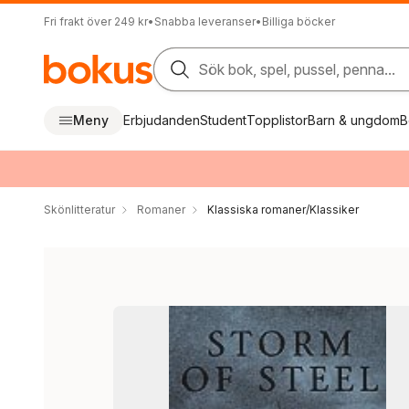
Fri frakt över 249 kr
•
Snabba leveranser
•
Billiga böcker
Sök bok, spel, pussel, penna...
Meny
Erbjudanden
Student
Topplistor
Barn & ungdom
B
Skönlitteratur
Romaner
Klassiska romaner/Klassiker