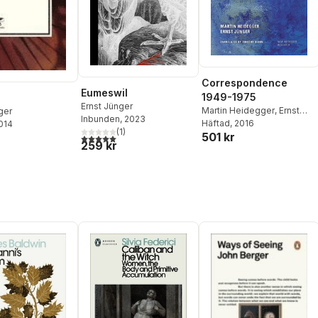
Correspondence
Eumeswil
1949-1975
Ernst Jünger
Martin Heidegger
,
Ernst
ger
Inbunden
, 2023
Jünger
Häftad
, 2016
,
Richard Polt
2014
(
1
)
501 kr
5,0
utav 5 stjärnor. Totalt antal röster:
259 kr