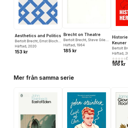
Brecht on Theatre
Aesthetics and Politics
Histori
Bertolt Brecht
,
Steve Giles
,
Bertolt Brecht
,
Ernst Bloch
,
Keuner
Marc Silberman
Häftad
, 1964
,
Tom Kuhn
Georg Lukács
Häftad
, 2020
,
Theodor
Bertolt B
185 kr
153 kr
Adorno
,
Walter Benjamin
Häftad
, 
(
4,0
utav 5 
196 kr
Hoppa över listan
Mer från samma serie