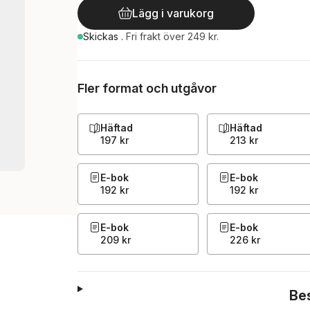
Lägg i varukorg
Skickas
.
Fri frakt över 249 kr.
Fler format och utgåvor
Häftad
Häftad
197 kr
213 kr
E-bok
E-bok
192 kr
192 kr
E-bok
E-bok
209 kr
226 kr
Be