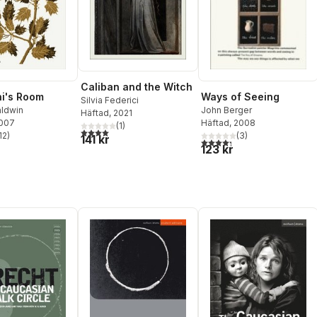
Caliban and the Witch
i's Room
Ways of Seeing
Silvia Federici
ldwin
John Berger
Häftad
, 2021
2007
Häftad
, 2008
(
1
)
4,0
utav 5 stjärnor. Totalt antal röster:
12
)
(
3
)
141 kr
stjärnor. Totalt antal röster:
4,3
utav 5 stjärnor. Totalt ant
123 kr