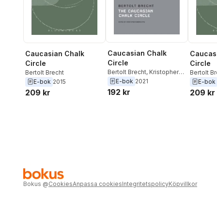
Caucasian Chalk
Caucasian Chalk
Caucas
Circle
Circle
Circle
Bertolt Brecht
,
Kristopher
Bertolt Brecht
Bertolt B
Imbrigotta
Ralph Ma
E-bok
2021
E-bok
2015
E-bok
192 kr
209 kr
209 kr
Bokus
@
Cookies
Anpassa cookies
Integritetspolicy
Köpvillkor