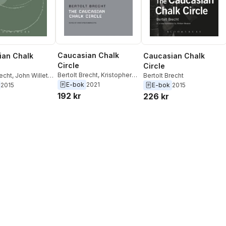
Caucasian Chalk
ian Chalk
Caucasian Chalk
Circle
Circle
Bertolt Brecht
,
Kristopher
recht
,
John Willett
,
Bertolt Brecht
Imbrigotta
nheim
E-bok
2021
2015
E-bok
2015
192 kr
226 kr