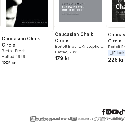
Caucasian Chalk
Caucasian Ch
Caucasian Chalk
Circle
Circle
Circle
Bertolt Brecht
,
Kristopher
Bertolt Brecht
Bertolt Brecht
Imbrigotta
Häftad
, 2021
E-bok
2015
Häftad
, 1999
179 kr
226 kr
132 kr