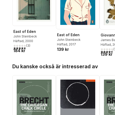
East of Eden
East of Eden
Giovann
John Steinbeck
John Steinbeck
James Ba
Häftad
, 2000
Häftad
, 2017
Häftad
, 
(
3
)
4,7
utav 5 stjärnor. Totalt antal röster:
139 kr
(
184 kr
4,6
utav 5 
139 kr
Hoppa över listan
Du kanske också är intresserad av