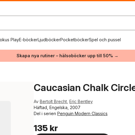
okus Play
E-böcker
Ljudböcker
Pocketböcker
Spel och pussel
Skapa nya rutiner – hälsoböcker upp till 50% →
Caucasian Chalk Circl
Av
Bertolt Brecht
,
Eric Bentley
Häftad, Engelska, 2007
Del i serien
Penguin Modern Classics
135 kr