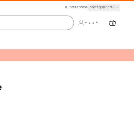
Kundservice
Företagskund?
e