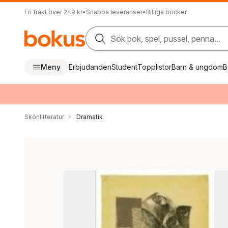
Fri frakt över 249 kr
•
Snabba leveranser
•
Billiga böcker
Sök bok, spel, pussel, penna...
Meny
Erbjudanden
Student
Topplistor
Barn & ungdom
B
Skönlitteratur
Dramatik