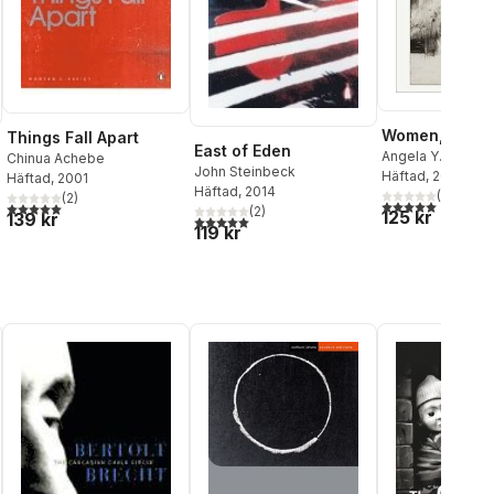
Women, Race 
Things Fall Apart
East of Eden
Angela Y. Davis
Chinua Achebe
John Steinbeck
Häftad
, 2019
Häftad
, 2001
Häftad
, 2014
(
2
)
(
2
)
5,0
utav 5 stjärnor.
5,0
utav 5 stjärnor. Totalt antal röster:
(
2
)
125 kr
139 kr
al röster:
5,0
utav 5 stjärnor. Totalt antal röster:
119 kr