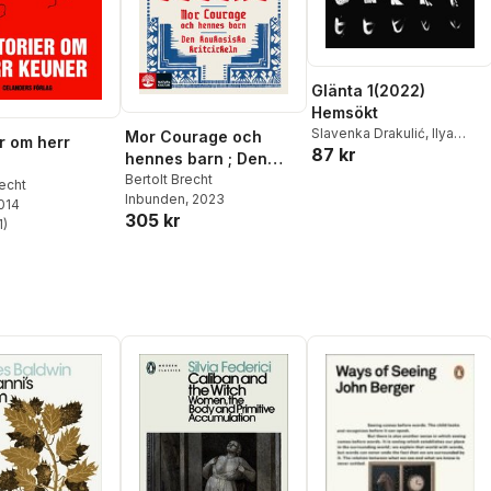
Glänta 1(2022)
Hemsökt
Slavenka Drakulić
,
Ilya
Mor Courage och
er om herr
87 kr
Kaminsky
,
Sara Stridsberg
,
hennes barn ; Den
Mercedes Roffé
,
Michael
kaukasiska kritcirkeln
Bertolt Brecht
recht
Azar
,
Merima Dizdarević
,
Inbunden
, 2023
2014
Balsam Karam
,
Julie
305 kr
1
)
Hansen
,
Morris Wikström
,
stjärnor. Totalt antal röster:
Maria Stepanova
,
Cristina
Peri Rossi
,
Bertolt Brecht