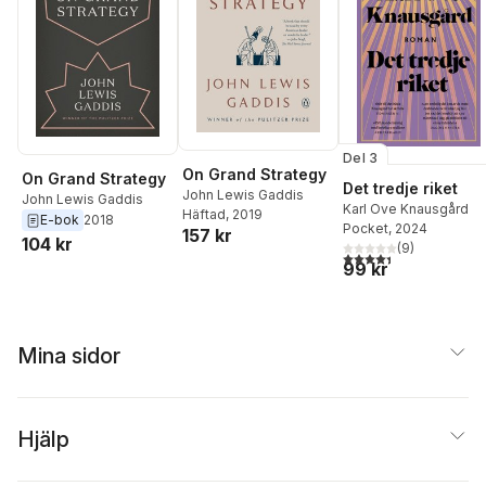
Zelikow
,
Cory J. Clark
,
Gill Bennett
,
John Bew
Mattias Hessérus
Del 3
On Grand Strategy
On Grand Strategy
Det tredje riket
John Lewis Gaddis
John Lewis Gaddis
Karl Ove Knausgård
Häftad
, 2019
E-bok
2018
Pocket
, 2024
157 kr
104 kr
(
9
)
4,4
utav 5 stjärnor. Tota
99 kr
Mina sidor
Hjälp