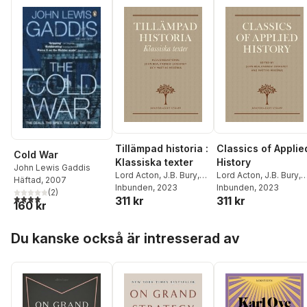
Tillämpad historia :
Classics of Applie
Cold War
Klassiska texter
History
John Lewis Gaddis
Lord Acton
,
J.B. Bury
,
Lord Acton
,
J.B. Bury
,
Häftad
, 2007
Herbert Butterfield
Inbunden
, 2023
,
Herbert Butterfield
Inbunden
, 2023
,
(
2
)
4,0
utav 5 stjärnor. Totalt antal röster:
311 kr
311 kr
Johann Gustav
Johann Gustav
160 kr
Droysen
,
John Lewis
Droysen
,
John Lewis
Gaddis
,
Michael
Gaddis
,
Michael
Hoppa över listan
Du kanske också är intresserad av
Howard
,
Friedrich
Howard
,
Friedrich
Nietzsche
,
Leopold
Nietzsche
,
Polybios
,
von Ranke
,
Benjamin F.
Leopold von Ranke
,
Shambaugh
,
Philip
Benjamin F.
Zelikow
,
Cory J. Clark
,
Shambaugh
,
Gill Bennett
Thucydides
,
Philip