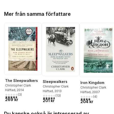
Hoppa över listan
Mer från samma författare
The Sleepwalkers
Sleepwalkers
Iron Kingdom
Christopher Clark
Christopher Clark
Christopher Clark
Häftad
, 2014
Häftad
, 2013
Häftad
, 2007
(
3
)
(
13
)
4,7
utav 5 stjärnor. Totalt antal röster:
(
4
)
4,7
utav 5 stjärnor. Totalt antal röster:
4,0
utav 5 stjärnor. Tota
269 kr
201 kr
204 kr
Hoppa över listan
Du kanske också är intresserad av