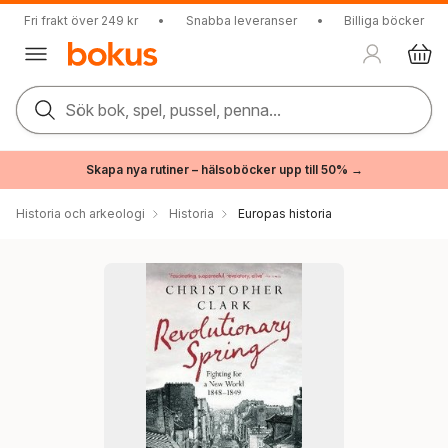
Fri frakt över 249 kr
•
Snabba leveranser
•
Billiga böcker
Sök bok, spel, pussel, penna...
Skapa nya rutiner – hälsoböcker upp till 50% →
Historia och arkeologi
Historia
Europas historia