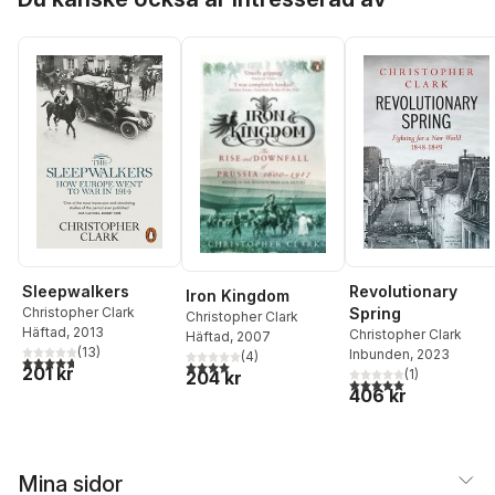
Sleepwalkers
Revolutionary
Iron Kingdom
Christopher Clark
Spring
Christopher Clark
Häftad
, 2013
Christopher Clark
Häftad
, 2007
(
13
)
Inbunden
, 2023
(
4
)
4,7
utav 5 stjärnor. Totalt antal röster:
4,0
utav 5 stjärnor. Totalt antal röster:
201 kr
(
1
)
204 kr
5,0
utav 5 stjärnor. Tota
406 kr
Mina sidor