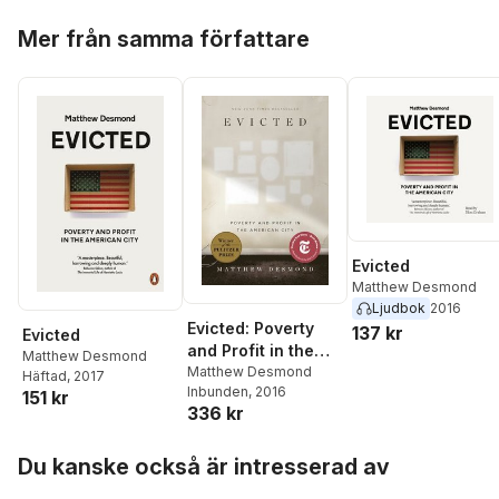
Hoppa över listan
Mer från samma författare
Evicted
Matthew Desmond
Ljudbok
2016
Evicted: Poverty
137 kr
Evicted
and Profit in the
Matthew Desmond
American City
Matthew Desmond
Häftad
, 2017
Inbunden
, 2016
151 kr
336 kr
Hoppa över listan
Du kanske också är intresserad av