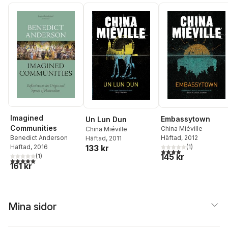
Imagined
Embassytown
Un Lun Dun
Communities
China Miéville
China Miéville
Häftad
, 2012
Benedict Anderson
Häftad
, 2011
(
1
)
133 kr
Häftad
, 2016
4,0
utav 5 stjärnor. Tota
145 kr
(
1
)
5,0
utav 5 stjärnor. Totalt antal röster:
161 kr
Mina sidor