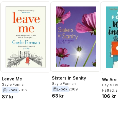
Sisters in Sanity
Leave Me
We Are Inevit
Gayle Forman
Gayle Forman
Gayle Forman
E-bok
2009
E-bok
2016
Häftad
, 2021
63 kr
106 kr
87 kr