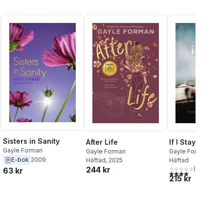
Sisters in Sanity
If I Stay
After Life
Gayle Forman
Gayle Forman
Gayle Forman
E-bok
2009
Häftad
Häftad
, 2025
244 kr
(
1
)
63 kr
4,0
utav 5 stjärnor
215 kr