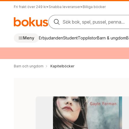
Fri frakt över 249 kr
•
Snabba leveranser
•
Billiga böcker
Sök bok, spel, pussel, penna...
Meny
Erbjudanden
Student
Topplistor
Barn & ungdom
B
Barn och ungdom
Kapitelböcker