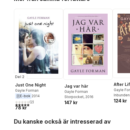
Del 2
After Li
Just One Night
Jag var här
Gayle Fo
Gayle Forman
Gayle Forman
Inbunden
E-bok
2014
Storpocket
, 2016
124 kr
147 kr
(
2
)
5,0
utav 5 stjärnor. Totalt antal röster:
78 kr
Hoppa över listan
Du kanske också är intresserad av