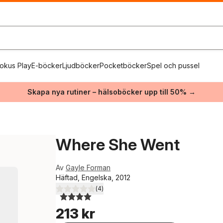
okus Play
E-böcker
Ljudböcker
Pocketböcker
Spel och pussel
Skapa nya rutiner – hälsoböcker upp till 50% →
Where She Went
Av
Gayle Forman
Häftad, Engelska, 2012
(
4
)
4,0
utav 5 stjärnor. Totalt antal röster:
213 kr