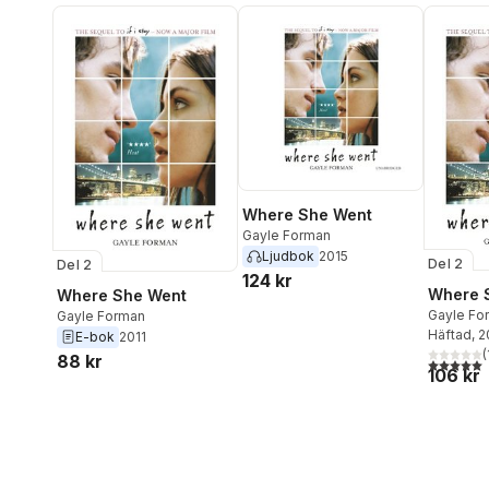
Where She Went
Gayle Forman
Ljudbok
2015
Del 2
Del 2
124 kr
Where 
Where She Went
Gayle Fo
Gayle Forman
Häftad
, 
E-bok
2011
(
88 kr
5,0
utav 5 
106 kr