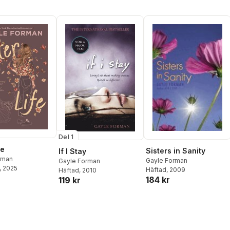
Del 1
fe
Sisters in Sanity
If I Stay
rman
Gayle Forman
Gayle Forman
, 2025
Häftad
, 2009
Häftad
, 2010
184 kr
119 kr