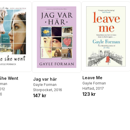
Leave Me
She Went
Jag var här
Gayle Forman
rman
Gayle Forman
Häftad
, 2017
2012
Storpocket
, 2016
123 kr
1
)
147 kr
stjärnor. Totalt antal röster: