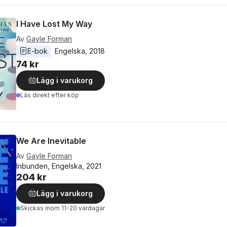
I Have Lost My Way
Av
Gayle Forman
E-bok
Engelska
, 
2018
74 kr
Lägg i varukorg
Läs direkt efter köp
We Are Inevitable
Av
Gayle Forman
Inbunden, Engelska, 2021
204 kr
Lägg i varukorg
Skickas
inom 11-20 vardagar