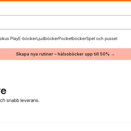
okus Play
E-böcker
Ljudböcker
Pocketböcker
Spel och pussel
Skapa nya rutiner – hälsoböcker upp till 50% →
re
 och snabb leverans.