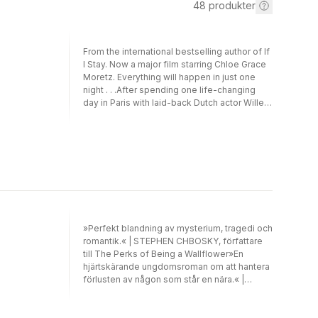
48
produkter
From the international bestselling author of If
I Stay. Now a major film starring Chloe Grace
Moretz. Everything will happen in just one
night . . .After spending one life-changing
day in Paris with laid-back Dutch actor Willem
De Ruiter, sheltered American good girl
Allyson “Lulu” Healey discovered her new
lover had disappeared without a trace. Just
One Day followed Allyson’s quest to reunite
with Willem; Just One Year chronicled the
pair’s year apart from Willem’s perspective.
Now, back together at last, this delectable e-
novella reveals the couple’s final chapter.
Perfect for fans of John Green and David
»Perfekt blandning av mysterium, tragedi och
Levithan.
romantik.« | STEPHEN CHBOSKY, författare
till The Perks of Being a Wallflower»En
hjärtskärande ungdomsroman om att hantera
förlusten av någon som står en nära.« |
PEOPLE»Oemotståndlig tårdrypare.« | NEW
YORK TIMESCody blir först chockad och
sedan förkrossad när hon får veta att hennes