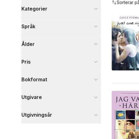
Sorterar p
Kategorier
Böcker
Språk
Barn och ungdom
33
Skönlitteratur
7
Ålder
Visa fler
Visa fler
Pris
Bokformat
Utgivare
Utgivningsår