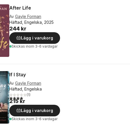
After Life
Av
Gayle Forman
Häftad, Engelska, 2025
244 kr
Lägg i varukorg
Skickas
inom 3-6 vardagar
If I Stay
Av
Gayle Forman
Häftad, Engelska
(
1
)
4,0
utav 5 stjärnor. Totalt antal röster:
215 kr
Lägg i varukorg
Skickas
inom 3-6 vardagar