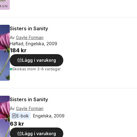
Sisters in Sanity
Av
Gayle Forman
Häftad, Engelska, 2009
184 kr
Lägg i varukorg
Skickas
inom 3-6 vardagar
Sisters in Sanity
Av
Gayle Forman
E-bok
Engelska
, 
2009
63 kr
Lägg i varukorg