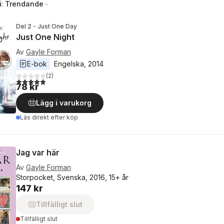
å:
Trendande
Del 2 - Just One Day
Just One Night
Av
Gayle Forman
E-bok
Engelska
, 
2014
(
2
)
5,0
utav 5 stjärnor. Totalt antal röster:
78 kr
Lägg i varukorg
Läs direkt efter köp
Jag var här
Av
Gayle Forman
Storpocket, Svenska, 2016, 15+ år
147 kr
Tillfälligt slut
Tillfälligt slut