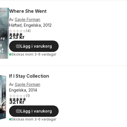
Where She Went
Av
Gayle Forman
Häftad, Engelska, 2012
(
4
)
4,0
utav 5 stjärnor. Totalt antal röster:
213 kr
Lägg i varukorg
Skickas
inom 3-6 vardagar
If I Stay Collection
Av
Gayle Forman
Engelska, 2014
(
1
)
5,0
utav 5 stjärnor. Totalt antal röster:
321 kr
Lägg i varukorg
Skickas
inom 3-6 vardagar