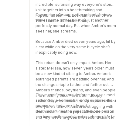
incredible, surprising way everyone's stories
knit together into a heartbreaking and
One spring afternoon after school, Amber
hopeful whole." —E. Lockhart, author of We
arrives home on her bike. It’s just another
Were Liars and Genuine Fraud
perfectly normal day. But when Amber’s mom
sees her, she screams.
Because Amber died seven years ago, hit by
a car while on the very same bicycle she’s
inexplicably riding now.
This return doesn’t only impact Amber. Her
sister, Melissa, now seven years older, must
be a new kind of sibling to Amber. Amber’s
estranged parents are battling over her. And
the changes ripple farther and farther out:
Amber’s friends, boyfriend, and even people
This magnificent tour de force by acclaimed
she met only once have been deeply
author Gayle Forman brilliantly explores the
affected by her life and death. In the midst of
porous veil between life and
everyone’s turmoil, Amber is struggling with
death, examines the impact that one person
herself. What kind of person was she? How
can have on the world, and celebrates life in
and why was she given this second chance?
all its beautiful complexity.