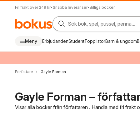
Fri frakt över 249 kr
•
Snabba leveranser
•
Billiga böcker
Sök bok, spel, pussel, penna...
Meny
Erbjudanden
Student
Topplistor
Barn & ungdom
B
Författare
Gayle Forman
Gayle Forman – författa
Visar alla böcker från författaren . Handla med fri frakt
Hoppa över filtreringsmeny