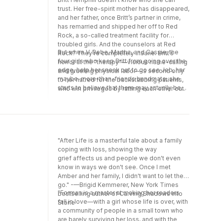
Year 2009 och Indie Choice Honor Award
trust. Her free-spirit mother has disappeared,
2010. Jag var här [I Was Here] är Gayle
and her father, once Britt’s partner in crime,
Formans senaste bok och har jämförts med
has remarried and shipped her off to Red
bland annat John Greens Förr eller senare
Rock, a so-called treatment facility for
exploderar jag.»Ett utforskande av gränsen
troubled girls. And the counselors at Red
mellan liv och död, och det mod som kan
But when V, Bebe, Martha, and Cassie, the
Rock? They’re completely insane. Britt’s
krävas för att härda ut.« | PUBLISHERS
four girls who keep Britt from going over the
horror at the “therapy”—vicious name-calling
WEEKLY»Dels mysterium, dels psykologisk
edge, help her sneak out to go see Jeb, her
and grueling physical labor—is second only
studie av självmord och dess efterverkningar
maybe-more-than-friends bandmate, she
to her hatred for the backstabbing patients,
Uppslukande och provokativt om
starts to believe that there may actually be
who win privileges by ratting each other out.
självmordets förödande slutgiltighet, de
people who can help her—and people that
överlevandes skuld, ansvarets komplicerade
she can help by taking down Red Rocks.
natur och internets roll för beslut om liv och
Sisters in Sanity perfectly captures the
död.« | KIRKUS REVIEWS»Självmord har alltid
feeling of being trapped in a world that
varit ett ämne för ungdomslitteraturen, och
refuses to understand you—and fighting
Gayle Forman hanterar det elegant och
"After Life is a masterful tale about a family
back.
känsligt i denna blandning av gåta och
coping with loss, showing the way
kärlekshistoria.« | BOOKLIST
grief affects us and people we don't even
know in ways we don't see. Once I met
Amber and her family, I didn't want to let them
go." -—Brigid Kemmerer, New York Times
"Forman is a master at making her readers
bestselling author of Carving Shadows into
fall in love—with a girl whose life is over, with
Stone
a community of people in a small town who
are barely surviving her loss, and with the