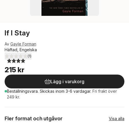
If I Stay
Av
Gayle Forman
Häftad, Engelska
(
1
)
4,0
utav 5 stjärnor. Totalt antal röster:
215 kr
Lägg i varukorg
Beställningsvara.
Skickas
inom 3-6 vardagar
.
Fri frakt över
249 kr.
Fler format och utgåvor
Visa alla