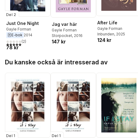
Del 2
After Life
Just One Night
Jag var här
Gayle Forman
Gayle Forman
Gayle Forman
Inbunden
, 2025
E-bok
2014
Storpocket
, 2016
124 kr
147 kr
(
2
)
5,0
utav 5 stjärnor. Totalt antal röster:
78 kr
Hoppa över listan
Du kanske också är intresserad av
Del 1
Del 1