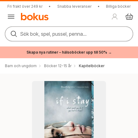
Fri frakt över 249 kr
•
Snabba leveranser
•
Billiga böcker
Sök bok, spel, pussel, penna...
Skapa nya rutiner – hälsoböcker upp till 50% →
Barn och ungdom
Böcker 12-15 år
Kapitelböcker