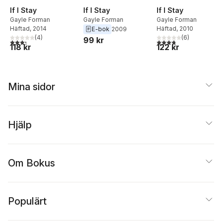
If I Stay
If I Stay
If I Stay
Gayle Forman
Gayle Forman
Gayle Forman
Häftad
, 2014
Häftad
, 2010
E-bok
2009
(
4
)
(
6
)
99 kr
3,3
utav 5 stjärnor. Totalt antal röster:
3,8
utav 5 stjärnor. Tota
118 kr
122 kr
Mina sidor
Hjälp
Om Bokus
Populärt