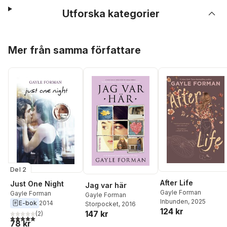
Utforska kategorier
Hoppa över listan
Mer från samma författare
Del 2
After Life
Just One Night
Jag var här
Gayle Forman
Gayle Forman
Gayle Forman
Inbunden
, 2025
E-bok
2014
Storpocket
, 2016
124 kr
147 kr
(
2
)
5,0
utav 5 stjärnor. Totalt antal röster:
78 kr