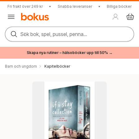
Fri frakt över 249 kr
•
Snabba leveranser
•
Billiga böcker
Sök bok, spel, pussel, penna...
Skapa nya rutiner – hälsoböcker upp till 50% →
Barn och ungdom
Kapitelböcker