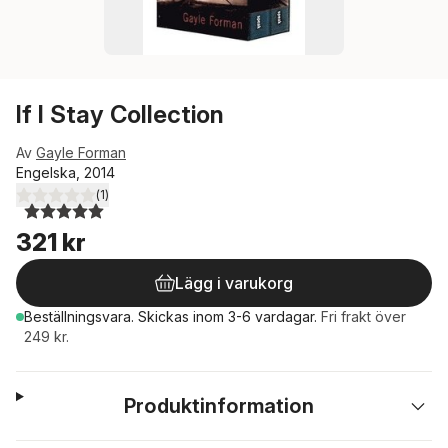
If I Stay Collection
Av
Gayle Forman
Engelska, 2014
(
1
)
5,0
utav 5 stjärnor. Totalt antal röster:
321 kr
Lägg i varukorg
Beställningsvara.
Skickas
inom 3-6 vardagar
.
Fri frakt över
249 kr.
Produktinformation