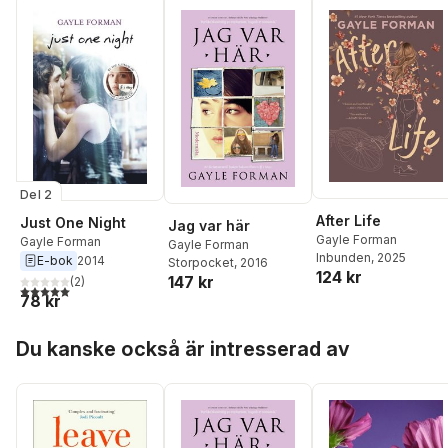
Del 2
After Life
Just One Night
Jag var här
Gayle Forman
Gayle Forman
Gayle Forman
Inbunden
, 2025
E-bok
2014
Storpocket
, 2016
124 kr
147 kr
(
2
)
5,0
utav 5 stjärnor. Totalt antal röster:
78 kr
Hoppa över listan
Du kanske också är intresserad av