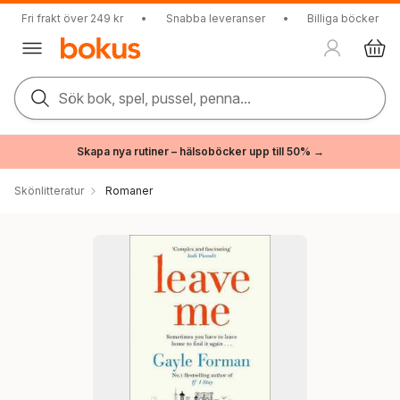
Fri frakt över 249 kr
•
Snabba leveranser
•
Billiga böcker
Sök bok, spel, pussel, penna...
Skapa nya rutiner – hälsoböcker upp till 50% →
Skönlitteratur
Romaner