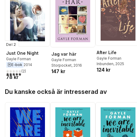
Del 2
After Life
Just One Night
Jag var här
Gayle Forman
Gayle Forman
Gayle Forman
Inbunden
, 2025
E-bok
2014
Storpocket
, 2016
124 kr
147 kr
(
2
)
5,0
utav 5 stjärnor. Totalt antal röster:
78 kr
Hoppa över listan
Du kanske också är intresserad av