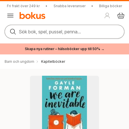
Fri frakt över 249 kr
•
Snabba leveranser
•
Billiga böcker
Sök bok, spel, pussel, penna...
Skapa nya rutiner – hälsoböcker upp till 50% →
Barn och ungdom
Kapitelböcker