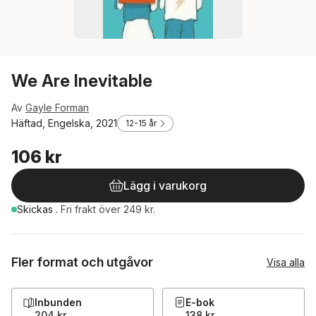
We Are Inevitable
Av
Gayle Forman
Häftad, Engelska, 2021
12-15 år
106 kr
Lägg i varukorg
Skickas
.
Fri frakt över 249 kr.
Fler format och utgåvor
Visa alla
Inbunden
E-bok
204 kr
138 kr