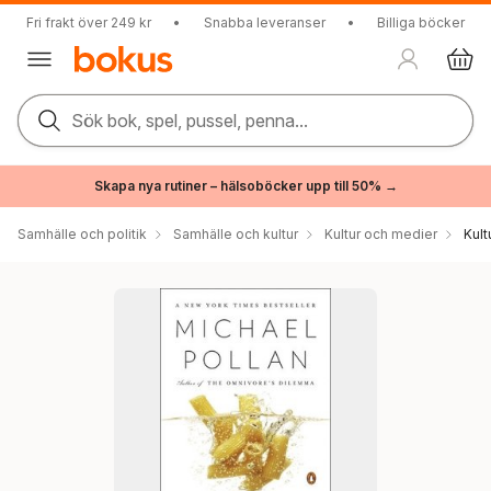
Fri frakt över 249 kr
•
Snabba leveranser
•
Billiga böcker
Sök bok, spel, pussel, penna...
Skapa nya rutiner – hälsoböcker upp till 50% →
Samhälle och politik
Samhälle och kultur
Kultur och medier
Kul