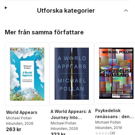
Utforska kategorier
Hoppa över listan
Mer från samma författare
Psykedelisk
A World Appears: A
World Appears
renässans : den
Journey Into
Michael Pollan
nya vetenskapen
Michael Pollan
Consciousness
Michael Pollan
Inbunden
, 2026
Inbunden
, 2019
om medvetandet,
263 kr
Inbunden
, 2026
(
4
)
323 kr
döden, beroende,