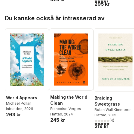
4,5
utav 5 stjärnor. Tota
295 kr
depression och
transcedens
Hoppa över listan
Du kanske också är intresserad av
Making the World
World Appears
Braiding
Clean
Michael Pollan
Sweetgrass
Francoise Verges
Inbunden
, 2026
Robin Wall Kimmerer
263 kr
Häftad
, 2024
Häftad
, 2015
245 kr
(
4
)
5,0
utav 5 stjärnor. Tota
219 kr