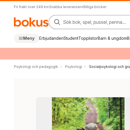
Fri frakt över 249 kr
•
Snabba leveranser
•
Billiga böcker
Sök bok, spel, pussel, penna...
Meny
Erbjudanden
Student
Topplistor
Barn & ungdom
B
Psykologi och pedagogik
Psykologi
Socialpsykologi och gr