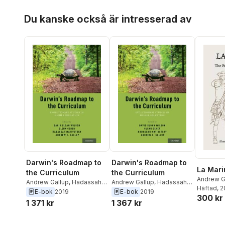
Hoppa över listan
Du kanske också är intresserad av
Darwin's Roadmap to
Darwin's Roadmap to
La Mari
the Curriculum
the Curriculum
Andrew G
Andrew Gallup
,
Hadassah
Andrew Gallup
,
Hadassah
Shaffer
Häftad
, 
Head
,
David Sloan Wilson
,
Head
,
David Sloan Wilson
,
E-bok
2019
E-bok
2019
300 kr
Glenn Geher
Glenn Geher
1 371 kr
1 367 kr