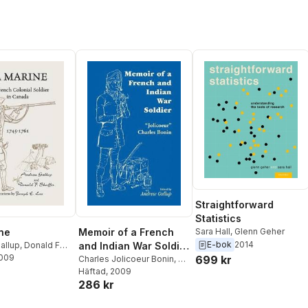
Straightforward
Statistics
Sara Hall
,
Glenn Geher
ne
Memoir of a French
E-bok
2014
allup
,
Donald F
and Indian War Soldier
2009
699 kr
[By] Jolicoeur Charles
Charles Jolicoeur Bonin
,
J -
C
Häftad
,
Andrew Gallup
, 2009
Bonin
286 kr