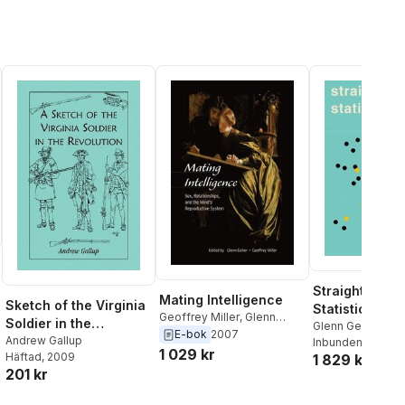
Straightforwa
Mating Intelligence
Sketch of the Virginia
Statistics
Geoffrey Miller
,
Glenn
Soldier in the
Glenn Geher
,
Sara
Geher
E-bok
2007
Revolution
Andrew Gallup
Inbunden
, 2014
1 029 kr
Häftad
, 2009
1 829 kr
201 kr