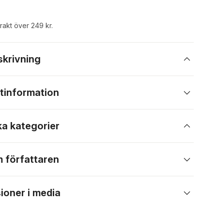
frakt över 249 kr.
skrivning
tinformation
ka kategorier
 författaren
ioner i media