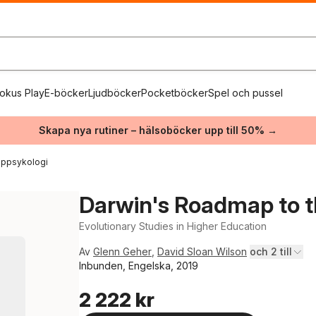
okus Play
E-böcker
Ljudböcker
Pocketböcker
Spel och pussel
Skapa nya rutiner – hälsoböcker upp till 50% →
uppsykologi
Darwin's Roadmap to t
Evolutionary Studies in Higher Education
Av
Glenn Geher
,
David Sloan Wilson
och 2 till
Inbunden, Engelska, 2019
2 222 kr