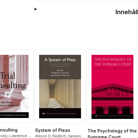
Innehål
onsulting
System of Pleas
The Psychology of the
osey
,
Lawrence S.
Allison D. Redlich
,
Vanessa
Supreme Court