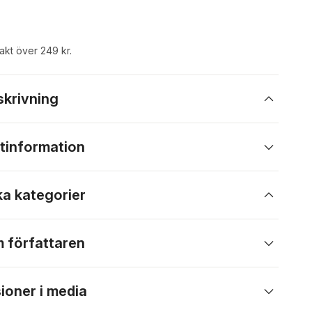
rakt över 249 kr.
skrivning
tinformation
ka kategorier
 författaren
ioner i media