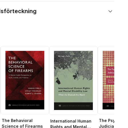
lsförteckning
The Behavioral
The Psycholog
International Human
Science of Firearms
Judicial Decis
Rights and Mental