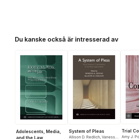
Hoppa över listan
Du kanske också är intresserad av
Trial C
System of Pleas
Adolescents, Media,
Amy J. P
Allison D. Redlich
,
Vanessa
and the Law