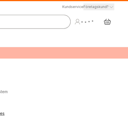
Kundservice
Företagskund?
ystem
ies