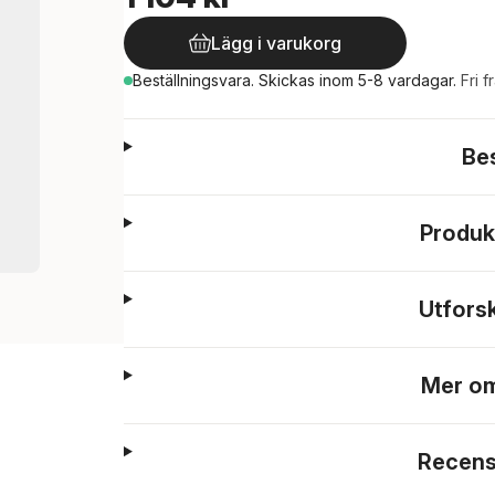
Lägg i varukorg
Beställningsvara.
Skickas
inom 5-8 vardagar
.
Fri f
Be
Produk
Utfors
Mer om
Recens