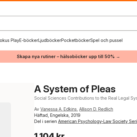
okus Play
E-böcker
Ljudböcker
Pocketböcker
Spel och pussel
Skapa nya rutiner – hälsoböcker upp till 50% →
A System of Pleas
Social Sciences Contributions to the Real Legal S
Av
Vanessa A. Edkins
,
Allison D. Redlich
Häftad, Engelska, 2019
Del i serien
American Psychology-Law Society Ser
1 104 kr