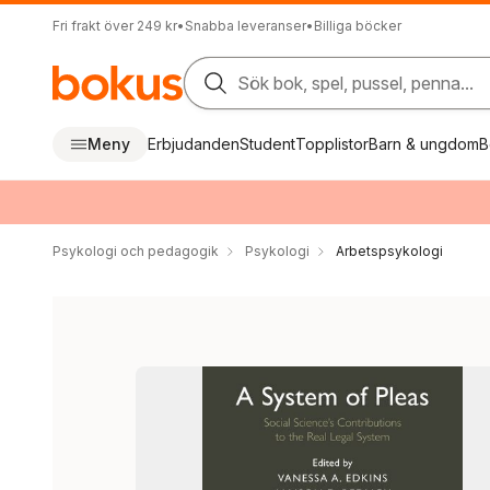
Fri frakt över 249 kr
•
Snabba leveranser
•
Billiga böcker
Sök bok, spel, pussel, penna...
Meny
Erbjudanden
Student
Topplistor
Barn & ungdom
B
Psykologi och pedagogik
Psykologi
Arbetspsykologi