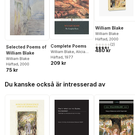
William Blake
William Blake
Häftad
, 2000
(
2
)
Complete Poems
Selected Poems of
4,5
utav 5 stjärnor. Tota
480 kr
William Blake
,
Alicia
William Blake
Ostriker
Häftad
, 1977
William Blake
209 kr
Häftad
, 2000
75 kr
Hoppa över listan
Du kanske också är intresserad av