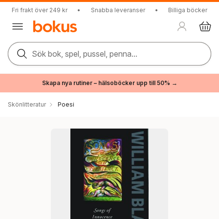
Fri frakt över 249 kr
•
Snabba leveranser
•
Billiga böcker
Sök bok, spel, pussel, penna...
Skapa nya rutiner – hälsoböcker upp till 50% →
Skönlitteratur
Poesi