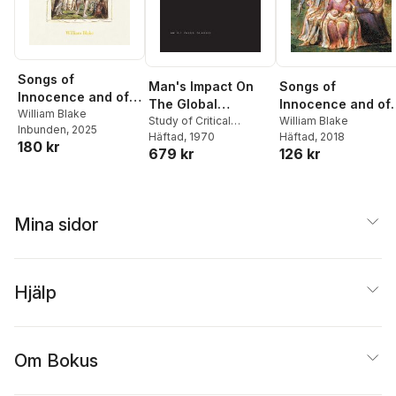
Songs of
Man's Impact On
Songs of
Innocence and of
The Global
Innocence and of
Experience
William Blake
Environment
Study of Critical
Experience
William Blake
Inbunden
, 2025
Environmental
Häftad
, 1970
Häftad
, 2018
180 kr
679 kr
126 kr
Problems (SCEP)
Mina sidor
Hjälp
Om Bokus