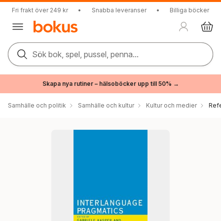
Fri frakt över 249 kr
•
Snabba leveranser
•
Billiga böcker
Sök bok, spel, pussel, penna...
Skapa nya rutiner – hälsoböcker upp till 50% →
Samhälle och politik
Samhälle och kultur
Kultur och medier
Ref