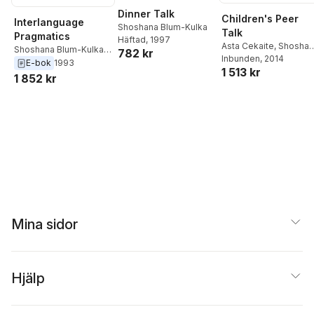
Dinner Talk
Children's Peer
Interlanguage
Shoshana Blum-Kulka
Talk
Pragmatics
Häftad
, 1997
Asta Cekaite
,
Shoshan
Shoshana Blum-Kulka
,
782 kr
Blum-Kulka
Inbunden
, 2014
,
Vibeke
Gabriele Kasper
E-bok
1993
1 513 kr
Gr&#248;ver
,
Eva
1 852 kr
Teubal
Mina sidor
Hjälp