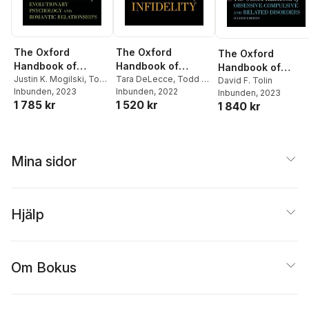
The Oxford
The Oxford
The Oxford
Handbook of
Handbook of
Handbook of
Evolutionary
Justin K. Mogilski
,
Todd
Infidelity
Tara DeLecce
,
Todd K.
Obsessive-
David F. Tolin
K. Shackelford
Inbunden
, 2023
Shackelford
Inbunden
, 2022
Inbunden
, 2023
Psychology and
Compulsive and
1 785 kr
1 520 kr
1 840 kr
Romantic
Related Disorders
Relationships
Mina sidor
Hjälp
Om Bokus