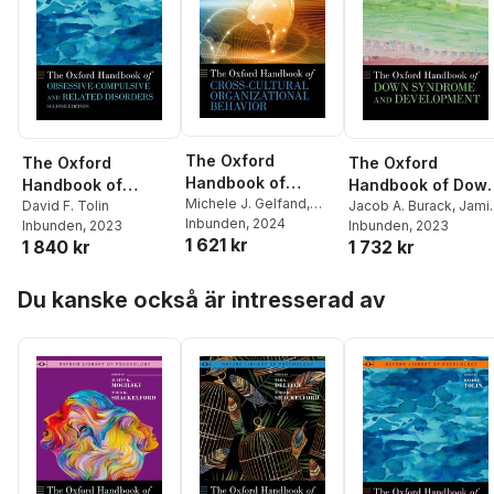
The Oxford
The Oxford
The Oxford
Handbook of
Handbook of
Handbook of Dow
Cross-Cultural
Michele J. Gelfand
,
Obsessive-
David F. Tolin
Syndrome and
Jacob A. Burack
,
Jami
Miriam Erez
Inbunden
, 2024
Inbunden
, 2023
Edgin
Inbunden
,
Leonard
, 2023
Organizational
Compulsive and
Development
1 621 kr
1 840 kr
1 732 kr
Abbeduto
Behavior
Related Disorders
Hoppa över listan
Du kanske också är intresserad av