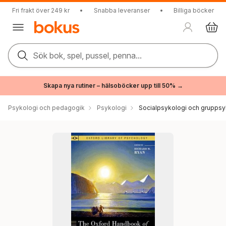
Fri frakt över 249 kr
•
Snabba leveranser
•
Billiga böcker
Sök bok, spel, pussel, penna...
Skapa nya rutiner – hälsoböcker upp till 50% →
Psykologi och pedagogik
Psykologi
Socialpsykologi och gruppsy