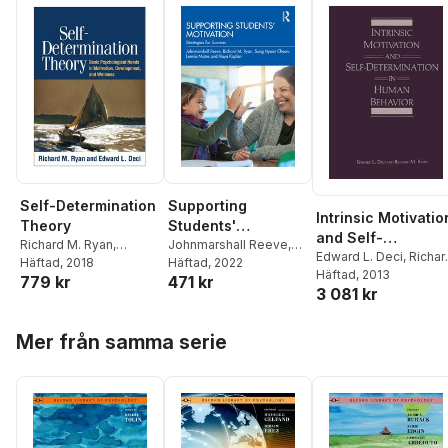
Self-Determination
Supporting
Intrinsic Motivatio
Theory
Students'
and Self-
Richard M. Ryan
,
Motivation
Johnmarshall Reeve
,
Determination in
Edward L. Deci
,
Richar
Edward L. Deci
Häftad
, 2018
Richard M. Ryan
Häftad
, 2022
,
Sung
M. Ryan
Häftad
, 2013
Human Behavior
779 kr
471 kr
Hyeon Cheon
,
Lennia
3 081 kr
Matos
,
Haya Kaplan
Hoppa över listan
Mer från samma serie