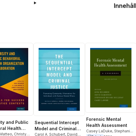
Innehål
Forensic Mental
ity and Public
Sequential Intercept
Health Assessment
ral Health
Model and Criminal
Casey LaDuke
,
Stephanie
ation
Matteo
,
Christy
Justice
Carol A. Schubert
,
David