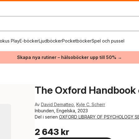
okus Play
E-böcker
Ljudböcker
Pocketböcker
Spel och pussel
Skapa nya rutiner – hälsoböcker upp till 50% →
The Oxford Handbook 
Av
David Dematteo
,
Kyle C. Scherr
Inbunden, Engelska, 2023
Del i serien
OXFORD LIBRARY OF PSYCHOLOGY SE
2 643 kr