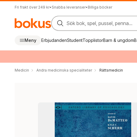
Fri frakt över 249 kr
•
Snabba leveranser
•
Billiga böcker
Sök bok, spel, pussel, penna...
Meny
Erbjudanden
Student
Topplistor
Barn & ungdom
B
Medicin
Andra medicinska specialiteter
Rättsmedicin