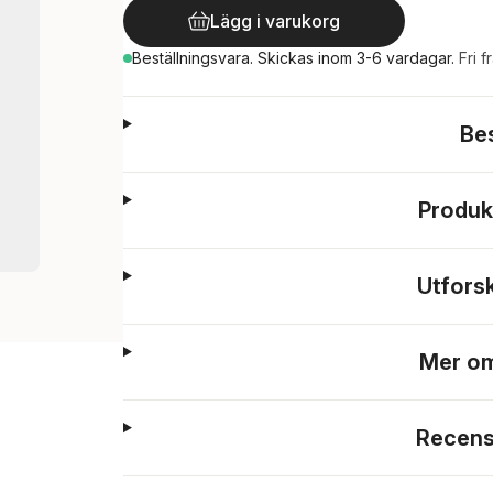
Lägg i varukorg
Beställningsvara.
Skickas
inom 3-6 vardagar
.
Fri f
Be
Produk
Utfors
Mer om
Recens