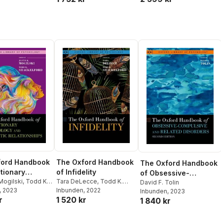
ford Handbook
The Oxford Handbook
The Oxford Handbook
utionary
of Infidelity
of Obsessive-
logy and
 Mogilski
,
Todd K.
Tara DeLecce
,
Todd K.
Compulsive and
David F. Tolin
ord
, 2023
Shackelford
Inbunden
, 2022
ic
Inbunden
, 2023
Related Disorders
r
1 520 kr
1 840 kr
nships