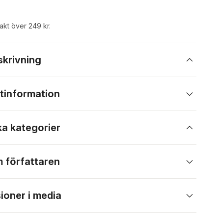
rakt över 249 kr.
skrivning
tinformation
ka kategorier
 författaren
ioner i media