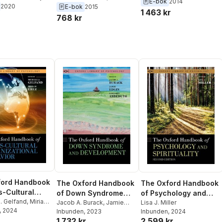
Brooks Holliday
,
David
E-bok
2014
II H. Jean Wright
,
DeMatteo
,
Edward P.
2020
E-bok
2015
ration
DeMatteo
,
Kirk Heilbrun
1 463 kr
brun
Mulvey
,
Kirk Heilbrun
,
768 kr
Patricia A. Griffin
ford Handbook
The Oxford Handbook
The Oxford Handbook
s-Cultural
of Down Syndrome
of Psychology and
ational
. Gelfand
,
Miriam
and Development
Jacob A. Burack
,
Jamie
Spirituality
Lisa J. Miller
, 2024
r
Edgin
Inbunden
,
Leonard Abbeduto
, 2023
Inbunden
, 2024
r
1 732 kr
2 599 kr