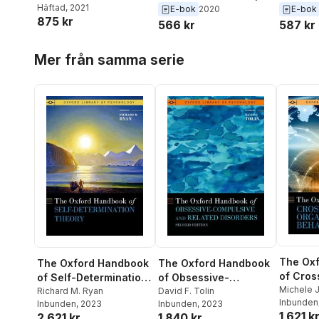
Jean Wright, II
Häftad
, 2021
,
Christy
Giallella
,
II H. Jean Wright
,
Giallella
,
E-bok
2020
E-bok
Collaboration
Collaboration
Collabo
875 kr
Giallella
,
David DeMatteo
Kirk Heilbrun
Kirk Heil
566 kr
587 kr
Hoppa över listan
Mer från samma serie
The Ox
The Oxford Handbook
The Oxford Handbook
of Cros
of Self-Determination
of Obsessive-
Organiz
Michele J
Theory
Richard M. Ryan
Compulsive and
David F. Tolin
Erez
Inbunden
Behavio
Inbunden
, 2023
Inbunden
, 2023
Related Disorders
1 621 k
2 621 kr
1 840 kr