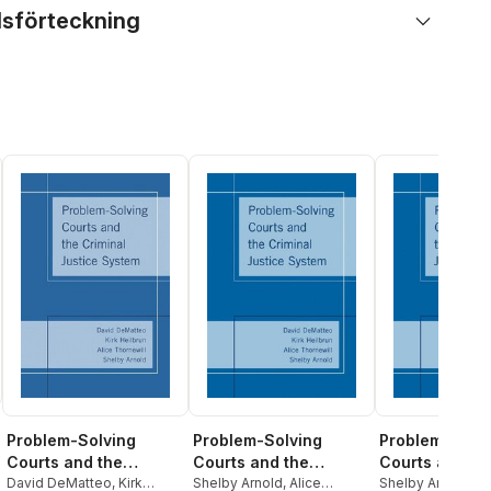
lsförteckning
Problem-Solving
Problem-Solving
Problem-Solv
Courts and the
Courts and the
Courts and th
Criminal Justice
David DeMatteo
,
Kirk
Criminal Justice
Shelby Arnold
,
Alice
Criminal Justi
Shelby Arnold
,
Al