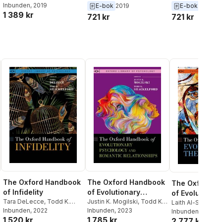
Heilbrun
Inbunden
,
Alice Thornewill
, 2019
,
Thornewill
,
Kirk Heilbrun
,
Thornewill
,
Kirk 
E-bok
2019
E-bok
2019
System
System
System
1 389 kr
Shelby Arnold
David DeMatteo
David DeMatteo
721 kr
721 kr
The Oxford Handbook
The Oxford Handbook
The Oxford H
of Infidelity
of Evolutionary
of Evolution a
Tara DeLecce
,
Todd K.
Psychology and
Justin K. Mogilski
,
Todd K.
Emotions
Laith Al-Shawaf
,
Shackelford
Inbunden
, 2022
Shackelford
Inbunden
, 2023
Romantic
Shackelford
Inbunden
, 2024
1 520 kr
1 785 kr
2 777 kr
Relationships