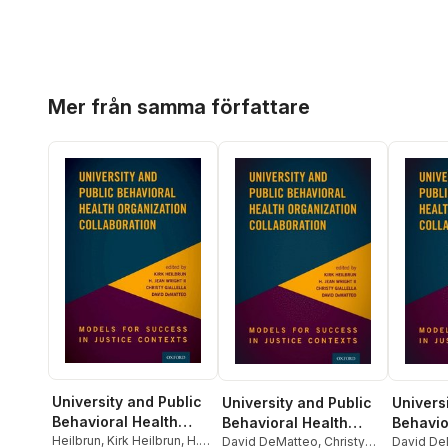
Hoppa över listan
Mer från samma författare
University and Public
University and Public
Univers
Behavioral Health
Behavioral Health
Behavio
Organization
Heilbrun
,
Kirk Heilbrun
,
H.
Organization
David DeMatteo
,
Christy
Organiz
David De