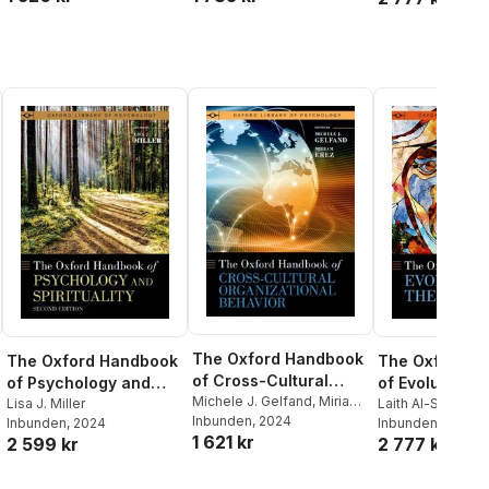
The Oxford Handbook
The Oxford Handbook
The Oxford H
of Cross-Cultural
of Psychology and
of Evolution a
Organizational
Michele J. Gelfand
,
Miriam
Spirituality
Lisa J. Miller
Emotions
Laith Al-Shawaf
,
Erez
Inbunden
, 2024
Behavior
Inbunden
, 2024
Shackelford
Inbunden
, 2024
1 621 kr
2 599 kr
2 777 kr