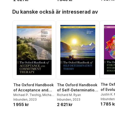
Hoppa över listan
Du kanske också är intresserad av
The Ox
The Oxford Handbook
The Oxford Handbook
of Evol
of Acceptance and
of Self-Determination
Psycho
Justin K.
Commitment Therapy
Michael P. Twohig
,
Michael
Theory
Richard M. Ryan
Shackelf
Inbunden
Romant
E. Levin
Inbunden
, 2023
Inbunden
, 2023
1 785 k
1 955 kr
2 621 kr
Relatio