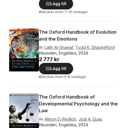
Lägg till
Skickas
inom 7-10 vardagar
The Oxford Handbook of Evolution
and the Emotions
Av
Laith Al-Shawaf
,
Todd K. Shackelford
Inbunden, Engelska, 2024
2 777 kr
Lägg till
Skickas
inom 5-8 vardagar
The Oxford Handbook of
Developmental Psychology and the
Law
Av
Allison D. Redlich
,
Jodi A. Quas
Inbunden, Engelska, 2024