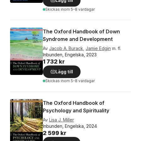
Lägg till
Skickas
inom 5-8 vardagar
The Oxford Handbook of Down
Syndrome and Development
Av
Jacob A. Burack
,
Jamie Edgin
m. fl.
Inbunden, Engelska, 2023
1 732 kr
Lägg till
Skickas
inom 5-8 vardagar
The Oxford Handbook of
Psychology and Spirituality
Av
Lisa J. Miller
Inbunden, Engelska, 2024
2 599 kr