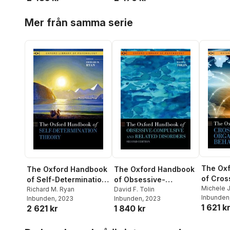
Hoppa över listan
Mer från samma serie
The Ox
The Oxford Handbook
The Oxford Handbook
of Cros
of Self-Determination
of Obsessive-
Organiz
Michele J
Theory
Richard M. Ryan
Compulsive and
David F. Tolin
Erez
Inbunden
Behavio
Inbunden
, 2023
Inbunden
, 2023
Related Disorders
1 621 k
2 621 kr
1 840 kr
Hoppa över listan