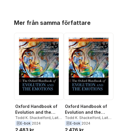
Hoppa över listan
Mer från samma författare
Oxford Handbook of
Oxford Handbook of
Evolution and the
Evolution and the
Emotions
Todd K. Shackelford
,
Laith
Emotions
Todd K. Shackelford
,
Laith
Al-Shawaf
Al-Shawaf
E-bok
2024
E-bok
2024
2 483 kr
2 476 kr