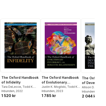
The Oxford Handbook
The Oxford Handbook
The Oxford H
of Infidelity
of Evolutionary
of Developmen
Tara DeLecce
,
Todd K.
Psychology and
Justin K. Mogilski
,
Todd K.
Psychology an
Allison D. Redlich
Shackelford
Inbunden
, 2022
Shackelford
Inbunden
, 2023
Romantic
Quas
Inbunden
, 2024
Law
1 520 kr
1 785 kr
2 044 kr
Relationships