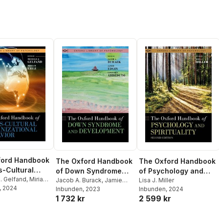
ford Handbook
The Oxford Handbook
The Oxford Handbook
s-Cultural
of Down Syndrome
of Psychology and
ational
. Gelfand
,
Miriam
and Development
Jacob A. Burack
,
Jamie
Spirituality
Lisa J. Miller
, 2024
r
Edgin
Inbunden
,
Leonard Abbeduto
, 2023
Inbunden
, 2024
r
1 732 kr
2 599 kr