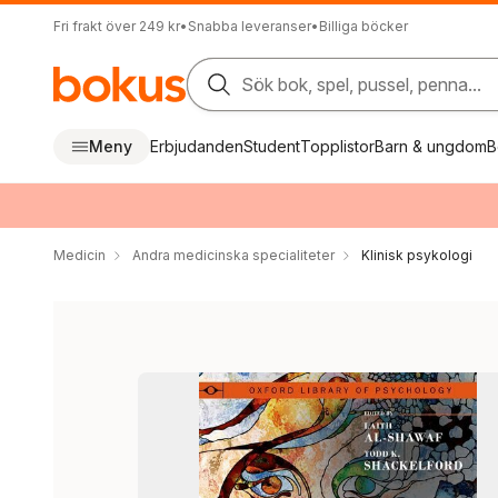
Fri frakt över 249 kr
•
Snabba leveranser
•
Billiga böcker
Sök bok, spel, pussel, penna...
Meny
Erbjudanden
Student
Topplistor
Barn & ungdom
B
Medicin
Andra medicinska specialiteter
Klinisk psykologi