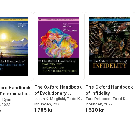
The Oxford Handbook
The Oxford Handbook
ford Handbook
of Evolutionary
of Infidelity
-Determination
Psychology and
Justin K. Mogilski
,
Todd K.
Tara DeLecce
,
Todd K.
. Ryan
Shackelford
Inbunden
, 2023
Shackelford
Inbunden
, 2022
Romantic
, 2023
1 785 kr
1 520 kr
r
Relationships