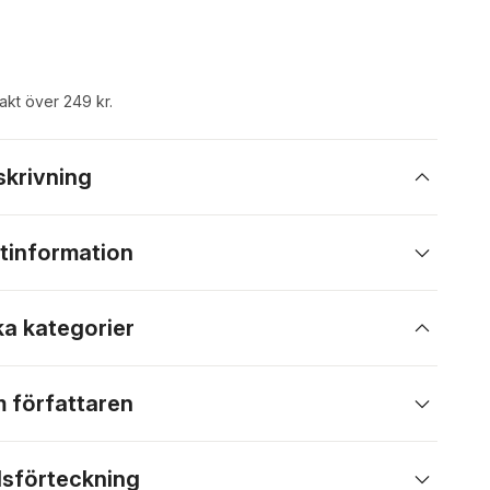
rakt över 249 kr.
skrivning
tinformation
ka kategorier
 författaren
lsförteckning