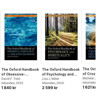
The Oxford H
The Oxford Handbook
The Oxford Handbook
of Cross-Cult
of Obsessive-
of Psychology and
Organizationa
Michele J. Gelfa
Compulsive and
David F. Tolin
Spirituality
Lisa J. Miller
Erez
Inbunden
, 2024
Behavior
Inbunden
, 2023
Inbunden
, 2024
Related Disorders
1 621 kr
1 840 kr
2 599 kr