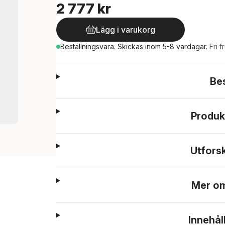
2 777 kr
Lägg i varukorg
Beställningsvara.
Skickas
inom 5-8 vardagar
.
Fri f
Be
Produk
Utfors
Mer om
Innehål