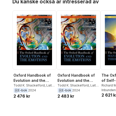
Du kanske också är intresserad av
Oxford Handbook of
Oxford Handbook of
The Ox
Evolution and the
Evolution and the
of Self
Emotions
Todd K. Shackelford
,
Laith
Emotions
Todd K. Shackelford
,
Laith
Theory
Richard M
Al-Shawaf
Al-Shawaf
Inbunden
E-bok
2024
E-bok
2024
2 621 k
2 476 kr
2 483 kr