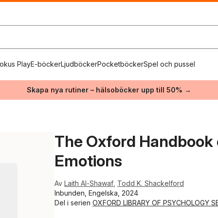
okus Play
E-böcker
Ljudböcker
Pocketböcker
Spel och pussel
Skapa nya rutiner – hälsoböcker upp till 50% →
The Oxford Handbook o
Emotions
Av
Laith Al-Shawaf
,
Todd K. Shackelford
Inbunden, Engelska, 2024
Del i serien
OXFORD LIBRARY OF PSYCHOLOGY SE