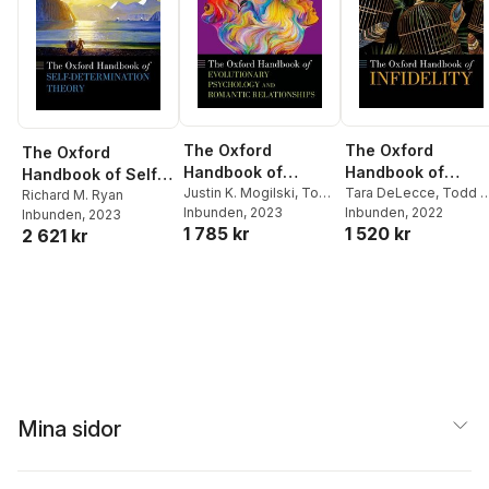
The Oxford
The Oxford
The Oxford
Handbook of
Handbook of
Handbook of Self-
Evolutionary
Justin K. Mogilski
,
Todd
Infidelity
Tara DeLecce
,
Todd K
Determination
Richard M. Ryan
K. Shackelford
Inbunden
, 2023
Shackelford
Inbunden
, 2022
Inbunden
, 2023
Psychology and
Theory
1 785 kr
1 520 kr
2 621 kr
Romantic
Relationships
Mina sidor