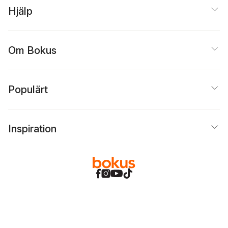
Hjälp
Om Bokus
Populärt
Inspiration
Bokus
@
Cookies
Anpassa cookies
Integritetspolicy
Köpvillkor