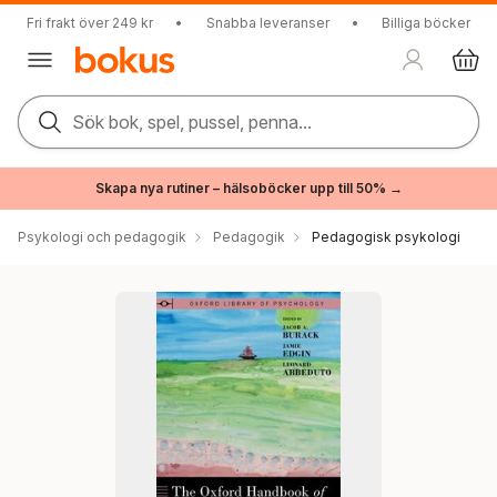
Fri frakt över 249 kr
•
Snabba leveranser
•
Billiga böcker
Sök bok, spel, pussel, penna...
Skapa nya rutiner – hälsoböcker upp till 50% →
Psykologi och pedagogik
Pedagogik
Pedagogisk psykologi