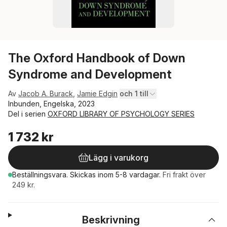
The Oxford Handbook of Down
Syndrome and Development
Av
Jacob A. Burack
,
Jamie Edgin
och 1 till
Inbunden, Engelska, 2023
Del i serien
OXFORD LIBRARY OF PSYCHOLOGY SERIES
1 732 kr
Lägg i varukorg
Beställningsvara.
Skickas
inom 5-8 vardagar
.
Fri frakt över
249 kr.
Beskrivning