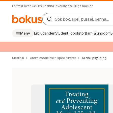
Fri frakt över 249 kr
•
Snabba leveranser
•
Billiga böcker
Sök bok, spel, pussel, penna...
Meny
Erbjudanden
Student
Topplistor
Barn & ungdom
B
Medicin
Andra medicinska specialiteter
Klinisk psykologi