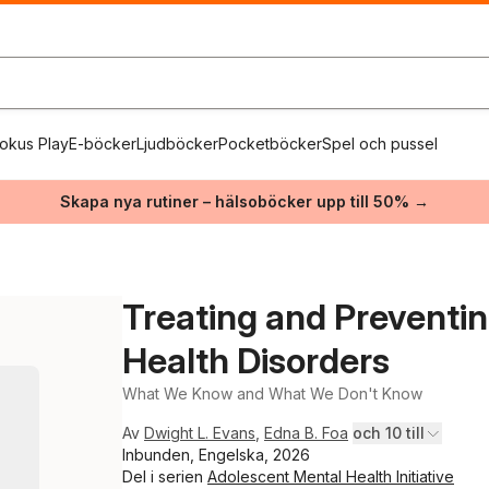
okus Play
E-böcker
Ljudböcker
Pocketböcker
Spel och pussel
Skapa nya rutiner – hälsoböcker upp till 50% →
Treating and Preventi
Health Disorders
What We Know and What We Don't Know
Av
Dwight L. Evans
,
Edna B. Foa
och 10 till
Inbunden, Engelska, 2026
Del i serien
Adolescent Mental Health Initiative