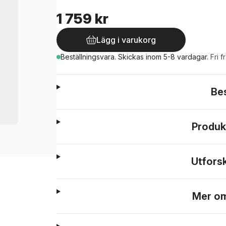
1 759 kr
Lägg i varukorg
Beställningsvara.
Skickas
inom 5-8 vardagar
.
Fri f
Be
Produk
Utfors
Mer om