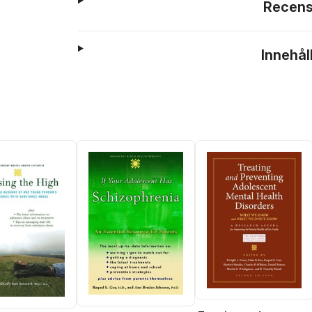
Recens
Innehål