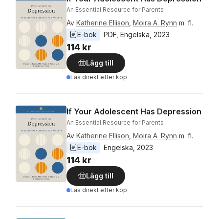
An Essential Resource for Parents
Av
Katherine Ellison
,
Moira A. Rynn
m. fl.
E-bok
PDF
, 
Engelska
, 
2023
114 kr
Lägg till
Läs direkt efter köp
If Your Adolescent Has Depression
An Essential Resource for Parents
Av
Katherine Ellison
,
Moira A. Rynn
m. fl.
E-bok
Engelska
, 
2023
114 kr
Lägg till
Läs direkt efter köp