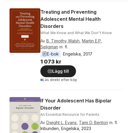
Treating and Preventing
Adolescent Mental Health
Disorders
What We Know and What We Don''t Know
Av
B. Timothy Walsh
,
Martin E.P.
Seligman
m. fl.
E-bok
Engelska
, 
2017
1 073 kr
Lägg till
Läs direkt efter köp
If Your Adolescent Has Bipolar
Disorder
An Essential Resource for Parents
Av
Dwight L. Evans
,
Tami D. Benton
m. fl.
Inbunden, Engelska, 2023