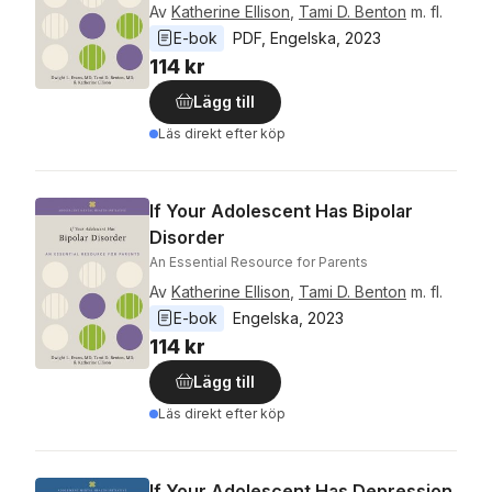
Av
Katherine Ellison
,
Tami D. Benton
m. fl.
E-bok
PDF
, 
Engelska
, 
2023
114 kr
Lägg till
Läs direkt efter köp
If Your Adolescent Has Bipolar
Disorder
An Essential Resource for Parents
Av
Katherine Ellison
,
Tami D. Benton
m. fl.
E-bok
Engelska
, 
2023
114 kr
Lägg till
Läs direkt efter köp
If Your Adolescent Has Depression