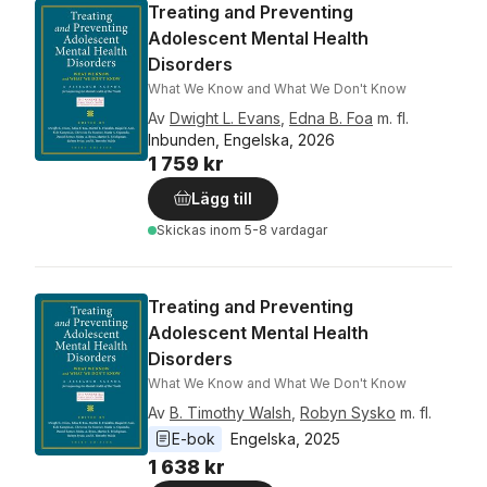
Treating and Preventing
Adolescent Mental Health
Disorders
What We Know and What We Don't Know
Av
Dwight L. Evans
,
Edna B. Foa
m. fl.
Inbunden, Engelska, 2026
1 759 kr
Lägg till
Skickas
inom 5-8 vardagar
Treating and Preventing
Adolescent Mental Health
Disorders
What We Know and What We Don't Know
Av
B. Timothy Walsh
,
Robyn Sysko
m. fl.
E-bok
Engelska
, 
2025
1 638 kr