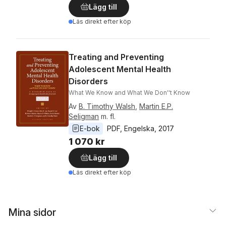
Lägg till
Läs direkt efter köp
Treating and Preventing
Adolescent Mental Health
Disorders
What We Know and What We Don''t Know
Av
B. Timothy Walsh
,
Martin E.P.
Seligman
m. fl.
E-bok
PDF
, 
Engelska
, 
2017
1 070 kr
Lägg till
Läs direkt efter köp
Mina sidor