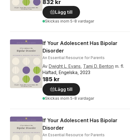
832 kr
Lägg till
Skickas
inom 5-8 vardagar
If Your Adolescent Has Bipolar
Disorder
An Essential Resource for Parents
Av
Dwight L. Evans
,
Tami D. Benton
m. fl.
Häftad, Engelska, 2023
185 kr
Lägg till
Skickas
inom 5-8 vardagar
If Your Adolescent Has Bipolar
Disorder
An Essential Resource for Parents