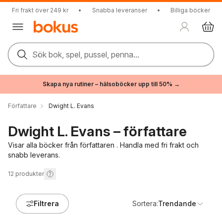
Fri frakt över 249 kr
•
Snabba leveranser
•
Billiga böcker
Sök bok, spel, pussel, penna...
Skapa nya rutiner – hälsoböcker upp till 50% →
Författare
Dwight L. Evans
Dwight L. Evans – författare
Visar alla böcker från författaren . Handla med fri frakt och
snabb leverans.
12
produkter
Filtrera
Sortera:
Trendande