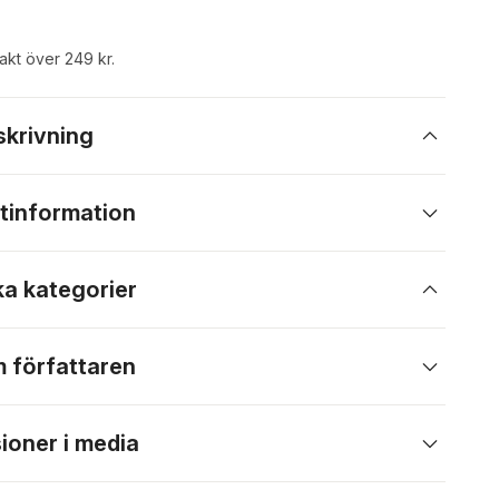
rakt över 249 kr.
skrivning
tinformation
ka kategorier
 författaren
ioner i media