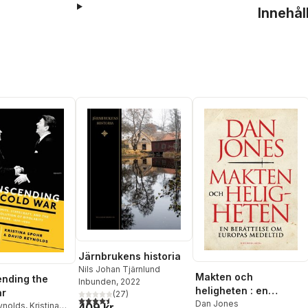
Innehål
Järnbrukens historia
Nils Johan Tjärnlund
Makten och
nding the
Inbunden
, 2022
heligheten : en
ar
(
27
)
4,5
utav 5 stjärnor. Totalt antal röster:
berättelse om Europas
Dan Jones
ynolds
,
Kristina
409 kr