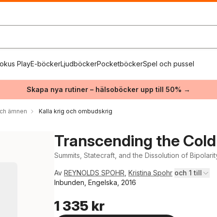
okus Play
E-böcker
Ljudböcker
Pocketböcker
Spel och pussel
Skapa nya rutiner – hälsoböcker upp till 50% →
 och ämnen
Kalla krig och ombudskrig
Transcending the Col
Summits, Statecraft, and the Dissolution of Bipolar
Av
REYNOLDS SPOHR
,
Kristina Spohr
och 1 till
Inbunden, Engelska, 2016
1 335 kr