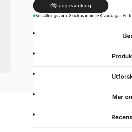
Lägg i varukorg
Beställningsvara.
Skickas
inom 5-8 vardagar
.
Fri f
Be
Produk
Utfors
Mer om
Recens