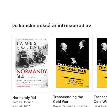
Hoppa över listan
Du kanske också är intresserad av
Transcending the
Transce
Normandy ‘44
Cold War
Cold W
James Holland
David Reynolds
,
Kristina
David Re
Häftad
, 2020