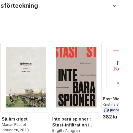
lsförteckning
Post Wall, Pos
Kristina Spohr
Ljudbok
2019
382 kr
Sjuårskriget
Inte bara spioner :
Marian Füssel
Stasi-infiltration i
Inbunden
, 2023
Sverige under kalla
Birgitta Almgren