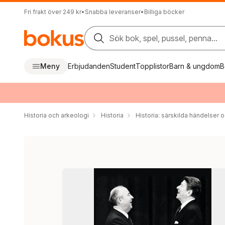
Fri frakt över 249 kr
•
Snabba leveranser
•
Billiga böcker
Sök bok, spel, pussel, penna...
Meny
Erbjudanden
Student
Topplistor
Barn & ungdom
B
Historia och arkeologi
Historia
Historia: särskilda händelser